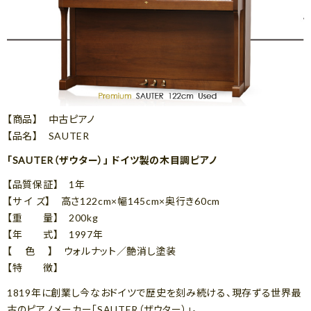
【商品】 中古ピアノ
【品名】 SAUTER
「SAUTER（ザウター）」 ドイツ製の木目調ピアノ
【品質保証】 1年
【サ イ ズ】 高さ122cm×幅145cm×奥行き60cm
【重 量】 200kg
【年 式】 1997年
【 色 】 ウォルナット／艶消し塗装
【特 徴】
1819年に創業し今なおドイツで歴史を刻み続ける、現存ずる世界最
古のピアノメーカー「SAUTER（ザウター）」。