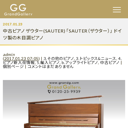
2017.01.23
中古ピアノ ザウター(SAUTER) 「SAUTER（ザウター）」 ドイ
ツ製の木目調ピアノ
admin
(
2017.01.23 07:05
)
|
3.その他のピアノ
,
3.トピックス&ニュース
,
4.
ピアノ新入荷情報
,
5.輸入ピアノ
,
b.アップライトピアノ
,
中古ピアノ
|
個別ページ
|
コメントはまだありません