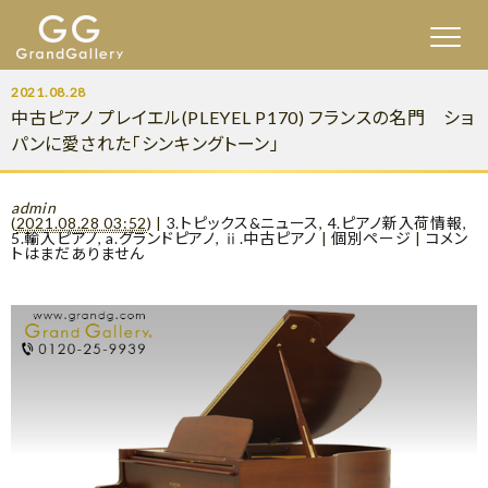
2021.08.28
中古ピアノ プレイエル(PLEYEL P170) フランスの名門 ショ
パンに愛された「シンキングトーン」
admin
(
2021.08.28 03:52
)
|
3.トピックス&ニュース
,
4.ピアノ新入荷情報
,
5.輸入ピアノ
,
a.グランドピアノ
,
ⅱ.中古ピアノ
|
個別ページ
|
コメン
トはまだありません