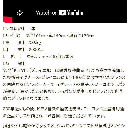
【品質保証】 1年
【サ イ ズ】 高さ104cm×幅150cm×奥行き170cm
【重 量】 335kg
【年 式】 2000年
【 色 】 ウォルナット／艶消し塗装
【特 徴】
名門「PLEYEL（プレイエル）」は優秀な作曲家としても多才を発揮し
た技術者イグナース・プレイエルにより1807年に設立されたフランス
の由緒あるピアノメーカーで、イグナースの息子、カミーユとショパン
が親交が深かったこともあり、ショパンが愛奏したピアノとして世界
的なブランドとなりました。
200年近くもの間、ピアノ音楽の歴史を支え、ヨーロッパ王室御用達
の逸品として評価され世界各国にも送り出されています。
弾きやすい軽やかなタッチと、ショパンのリクエストが反映された“シ