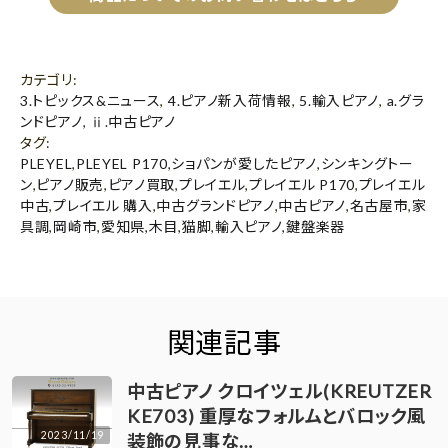
カテゴリ
:
3.トピックス&ニュース
,
4.ピアノ新入荷情報
,
5.輸入ピアノ
,
a.グラ
ンドピアノ
,
ⅱ.中古ピアノ
タグ
:
PLEYEL
,
PLEYEL P170
,
ショパンが愛したピアノ
,
シンキングトー
ン
,
ピアノ販売
,
ピアノ買取
,
プレイエル
,
プレイエル P170
,
プレイエル
中古
,
プレイエル 購入
,
中古グランドピアノ
,
中古ピアノ
,
名古屋市
,
家
具調
,
岡崎市
,
愛知県
,
木目
,
猫脚
,
輸入ピアノ
,
鍵盤楽器
関連記事
中古ピアノ クロイツェル(KREUTZER
KE703) 重厚なフォルムとバロック風
2023/11/19
装飾の見事な…