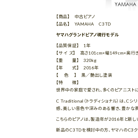
【商品】 中古ピアノ
【品名】 YAMAHA C3TD
ヤマハグランドピアノ現行モデル
【品質保証】 1年
【サ イ ズ】 高さ101cm×幅149cm×奥行き
【重 量】 320kg
【年 式】 2016年
【 色 】 黒／艶出し塗装
【特 徴】
世界中の家庭で愛され、多くのピアニストに
C Traditional（トラディショナル
感、美しい音色や深みのある響き、豊かな
こちらのピアノは、製造年が2016年と新
新品のC3TDを検討中の方、ヤマハのC3