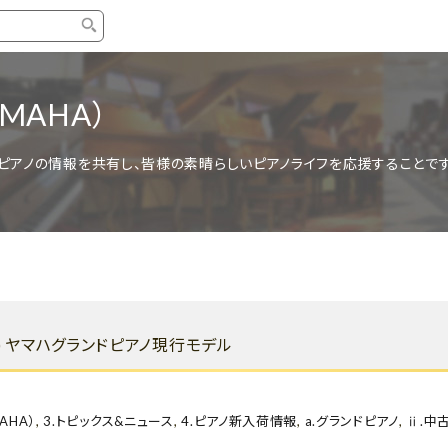
タイプ
ブランド
ブロ
MAHA）
中古グランドピアノ
YAMAHA
スタッ
ピアノの情報を共有し、皆様の素晴らしいピアノライフを応援することです
中古アップライトピアノ
KAWAI
ピアノ
輸入ピアノ
STEINWAY&SONS
ピアノ
ホワイトピアノ
BOSENDORFER
ピアノ
名作・コレクション
C.BECHSTEIN
ピアノ
新品ピアノ
BOSTON
D) ヤマハグランドピアノ現行モデル
新品ピ
コンサートグランドピアノ
DIAPASON
もっとみる
AHA）
,
3.トピックス&ニュース
,
4.ピアノ新入荷情報
,
a.グランドピアノ
,
ⅱ.中