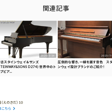
関連記事
2020/3/26
2025/7
中古スタインウェイ＆サンズ
圧倒的な響き、一線を画す音色 ス
STEINWAY&SONS D274) 世界中のト
ンウェイ設計ブランドのご紹介！
ップピア…
（えのきだ）10
はこちら