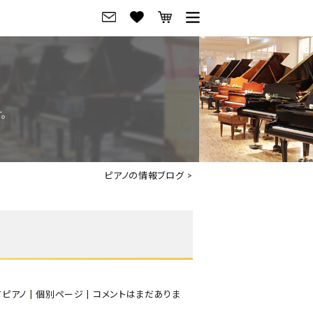
グ
ご来店・試弾予約
フレビュー
ご来店・ご試弾予約
。
のブランド紹介
ショールーム案内
の選び方
会社概要
ピアノの情報ブログ
>
お役立ち情報
会社概要
トーク
採用情報
アノ価格一覧
岡崎トップページ
東京トップページ
古ピアノ
|
個別ページ
|
コメントはまだありま
ピアノ買取ページ