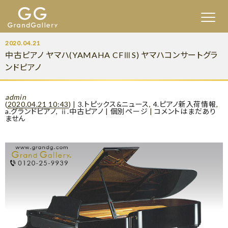
2020.04.21
中古ピアノ ヤマハ(YAMAHA CFⅢS) ヤマハコンサートグラ
ンドピアノ
admin
(
2020.04.21 10:43
)
|
3.トピックス&ニュース
,
4.ピアノ新入荷情報
,
a.グランドピアノ
,
ⅱ.中古ピアノ
|
個別ページ
|
コメントはまだあり
ません