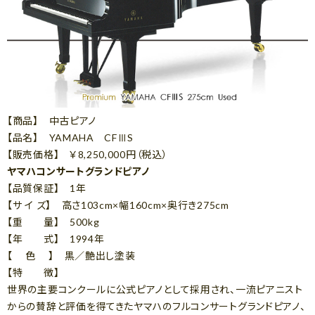
【商品】 中古ピアノ
【品名】 YAMAHA CFⅢS
【販売価格】 ￥8,250,000円（税込）
ヤマハコンサートグランドピアノ
【品質保証】 1年
【サ イ ズ】 高さ103cm×幅160cm×奥行き275cm
【重 量】 500kg
【年 式】 1994年
【 色 】 黒／艶出し塗装
【特 徴】
世界の主要コンクールに公式ピアノとして採用され、一流ピアニスト
からの賛辞と評価を得てきたヤマハのフルコンサートグランドピアノ、