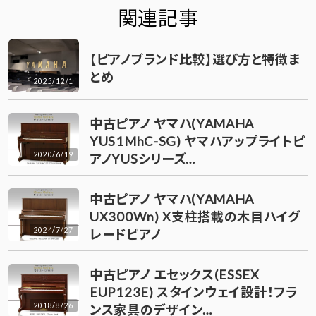
関連記事
【ピアノブランド比較】選び方と特徴ま
とめ
2025/12/1
中古ピアノ ヤマハ(YAMAHA
YUS1MhC-SG) ヤマハアップライトピ
2020/6/19
アノYUSシリーズ…
中古ピアノ ヤマハ(YAMAHA
UX300Wn) X支柱搭載の木目ハイグ
2024/7/27
レードピアノ
中古ピアノ エセックス(ESSEX
EUP123E) スタインウェイ設計！フラ
2018/8/26
ンス家具のデザイン…