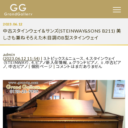
2023.06.12
中古スタインウェイ＆サンズ(STEINWAY&SONS B211) 美
しさも兼ねそろえた木目調のB型スタインウェイ
admin
(
2023.06.12 11:54
)
|
3.トピックス&ニュース
,
4.スタインウェイ
（STEINWAY）
,
4.ピアノ新入荷情報
,
a.グランドピアノ
,
ⅱ.中古ピア
ノ
,
中古ピアノ
|
個別ページ
|
コメントはまだありません