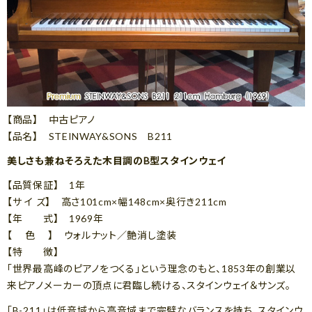
【商品】 中古ピアノ
【品名】 STEINWAY&SONS B211
美しさも兼ねそろえた木目調のB型スタインウェイ
【品質保証】 1年
【サ イ ズ】 高さ101cm×幅148cm×奥行き211cm
【年 式】 1969年
【 色 】 ウォルナット／艶消し塗装
【特 徴】
「世界最高峰のピアノをつくる」という理念のもと、1853年の創業以
来ピアノメーカーの頂点に君臨し続ける、スタインウェイ＆サンズ。
「B-211」は低音域から高音域まで完璧なバランスを持ち、スタインウ