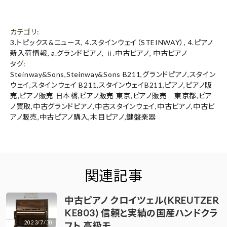
カテゴリ
:
3.トピックス&ニュース
,
4.スタインウェイ（STEINWAY）
,
4.ピアノ
新入荷情報
,
a.グランドピアノ
,
ⅱ.中古ピアノ
,
中古ピアノ
タグ
:
Steinway&Sons
,
Steinway&Sons B211
,
グランドピアノ
,
スタイン
ウェイ
,
スタインウェイ B211
,
スタインウェイB211
,
ピアノ
,
ピアノ販
売
,
ピアノ販売 日本橋
,
ピアノ販売 東京
,
ピアノ販売 東京都
,
ピア
ノ買取
,
中古グランドピアノ
,
中古スタインウェイ
,
中古ピアノ
,
中古ピ
アノ販売
,
中古ピアノ購入
,
木目ピアノ
,
鍵盤楽器
関連記事
中古ピアノ クロイツェル(KREUTZER
KE803) 信頼と実績の国産ハンドクラ
2023/7/30
フト 高級モ…