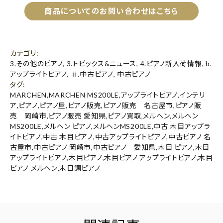
商品についてのお問い合わせはこちら
カテゴリ
:
3.その他のピアノ
,
3.トピックス&ニュース
,
4.ピアノ新入荷情報
,
b.
アップライトピアノ
,
ⅱ.中古ピアノ
,
中古ピアノ
タグ
:
MARCHEN
,
MARCHEN MS200LE
,
アップライトピアノ
,
インテリ
ア
,
ピアノ
,
ピアノ屋
,
ピアノ販売
,
ピアノ販売 名古屋市
,
ピアノ販
売 岡崎市
,
ピアノ販売 愛知県
,
ピアノ買取
,
メルヘン
,
メルヘン
MS200LE
,
メルヘン ピアノ
,
メルヘンMS200LE
,
中古 木目アップラ
イトピアノ
,
中古 木目ピアノ
,
中古アップライトピアノ
,
中古ピアノ 名
古屋市
,
中古ピアノ 岡崎市
,
中古ピアノ 愛知県
,
木目 ピアノ
,
木目
アップライトピアノ
,
木目ピアノ
,
木目ピアノ アップライトピアノ
,
木目
ピアノ メルヘン
,
木目調ピアノ