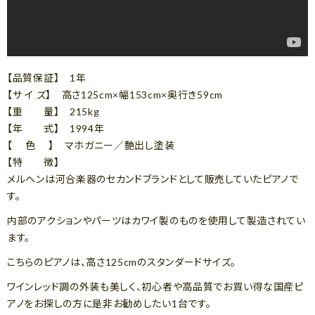
【品質保証】 1年
【サ イ ズ】 高さ125cm×幅153cm×奥行き59cm
【重 量】 215kg
【年 式】 1994年
【 色 】 マホガニー／艶出し塗装
【特 徴】
メルヘンは河合楽器のセカンドブランドとして販売していたピアノで
す。
内部のアクションやパーツはカワイ製のものを使用して製造されてい
ます。
こちらのピアノは、高さ125cmのスタンダードサイズ。
ワインレッド調の外装も美しく、初心者や高品質でお買い得な国産ピ
アノをお探しの方に是非お勧めしたい1台です。