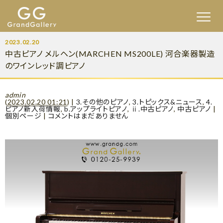
2023.02.20
中古ピアノ メルヘン(MARCHEN MS200LE) 河合楽器製造
のワインレッド調ピアノ
admin
(
2023.02.20 01:21
)
|
3.その他のピアノ
,
3.トピックス&ニュース
,
4.
ピアノ新入荷情報
,
b.アップライトピアノ
,
ⅱ.中古ピアノ
,
中古ピアノ
|
個別ページ
|
コメントはまだありません