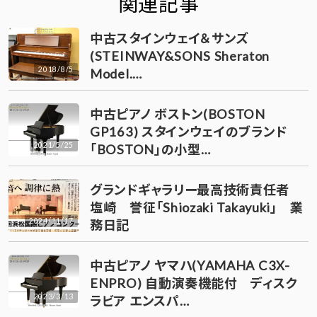
関連記事
中古スタインウェイ＆サンズ
(STEINWAY&SONS Sheraton
2018/8/5
Model.…
中古ピアノ ボストン(BOSTON
GP163) スタインウェイのブランド
2021/5/25
「BOSTON」の小型…
グランドギャラリー最高技術責任者
塩崎 誉征「Shiozaki Takayuki」 業
2024/11/17
務日記
中古ピアノ ヤマハ(YAMAHA C3X-
ENPRO) 自動演奏機能付 ディスク
2023/3/13
ラビア エンスパ…