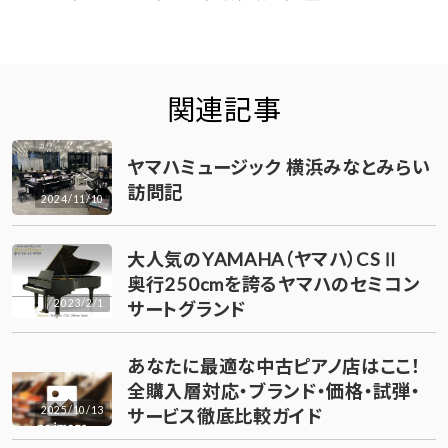
関連記事
ヤマハミュージック 横浜みなとみらい
訪問記
2024/11/10
大人気のYAMAHA（ヤマハ）CSⅡ
奥行250cmを誇るヤマハのセミコン
2023/2/1
サートグランド
あなたに最適な中古ピアノ店はここ！
全購入層対応・ブランド・価格・試弾・
2025/10/13
サービス徹底比較ガイド