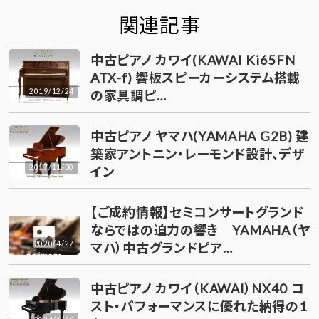
関連記事
中古ピアノ カワイ(KAWAI Ki65FN
ATX-f) 響板スピーカーシステム搭載
2019/12/24
の家具調ピ…
中古ピアノ ヤマハ(YAMAHA G2B) 建
築家アントニン・レーモンド設計、デザ
2017/11/30
イン
【ご成約情報】セミコンサートグランド
ならではの迫力の響き YAMAHA（ヤ
2020/4/27
マハ）中古グランドピア…
中古ピアノ カワイ（KAWAI）NX40 コ
スト・パフォーマンスに優れた納得の1