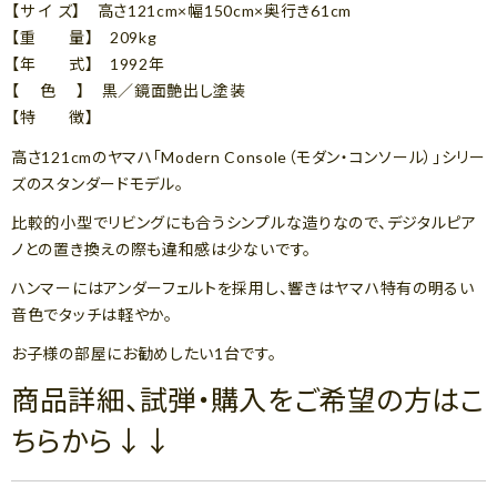
【サ イ ズ】 高さ121cm×幅150cm×奥行き61cm
【重 量】 209kg
【年 式】 1992年
【 色 】 黒／鏡面艶出し塗装
【特 徴】
高さ121cmのヤマハ「Modern Console（モダン・コンソール）」シリー
ズのスタンダードモデル。
比較的小型でリビングにも合うシンプルな造りなので、デジタルピア
ノとの置き換えの際も違和感は少ないです。
ハンマーにはアンダーフェルトを採用し、響きはヤマハ特有の明るい
音色でタッチは軽やか。
お子様の部屋にお勧めしたい1台です。
商品詳細、試弾・購入をご希望の方はこ
ちらから↓↓