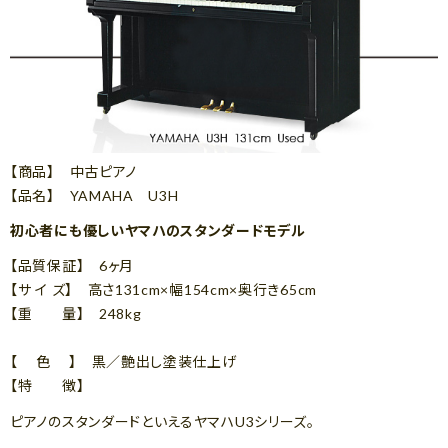
【商品】 中古ピアノ
【品名】 YAMAHA U3H
初心者にも優しいヤマハのスタンダードモデル
【品質保証】 6ヶ月
【サ イ ズ】 高さ131cm×幅154cm×奥行き65cm
【重 量】 248kg
【 色 】 黒／艶出し塗装仕上げ
【特 徴】
ピアノのスタンダードといえるヤマハU3シリーズ。