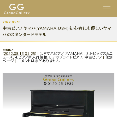
2022.08.13
中古ピアノ ヤマハ(YAMAHA U3H) 初心者にも優しいヤマ
ハのスタンダードモデル
admin
(
2022.08.13 01:25
)
|
1.ヤマハピアノ（YAMAHA）
,
3.トピックス&ニ
ュース
,
4.ピアノ新入荷情報
,
b.アップライトピアノ
,
中古ピアノ
|
個別
ページ
|
コメントはまだありません