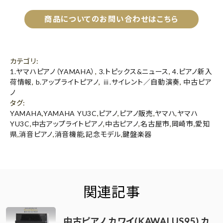
商品についてのお問い合わせはこちら
カテゴリ
:
1.ヤマハピアノ（YAMAHA）
,
3.トピックス&ニュース
,
4.ピアノ新入
荷情報
,
b.アップライトピアノ
,
ⅲ.サイレント／自動演奏
,
中古ピア
ノ
タグ
:
YAMAHA
,
YAMAHA YU3C
,
ピアノ
,
ピアノ販売
,
ヤマハ
,
ヤマハ
YU3C
,
中古アップライトピアノ
,
中古ピアノ
,
名古屋市
,
岡崎市
,
愛知
県
,
消音ピアノ
,
消音機能
,
記念モデル
,
鍵盤楽器
関連記事
中古ピアノ カワイ(KAWAI US95) カ