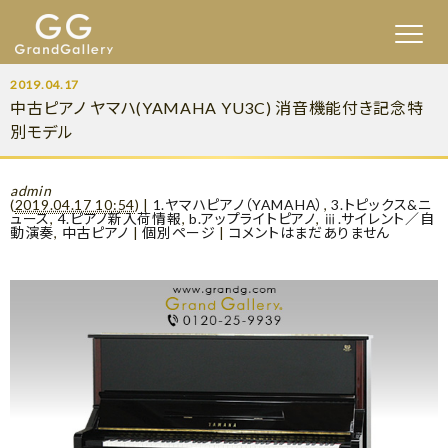
2019.04.17
中古ピアノ ヤマハ(YAMAHA YU3C) 消音機能付き記念特
別モデル
admin
(
2019.04.17 10:54
)
|
1.ヤマハピアノ（YAMAHA）
,
3.トピックス&ニ
ュース
,
4.ピアノ新入荷情報
,
b.アップライトピアノ
,
ⅲ.サイレント／自
動演奏
,
中古ピアノ
|
個別ページ
|
コメントはまだありません