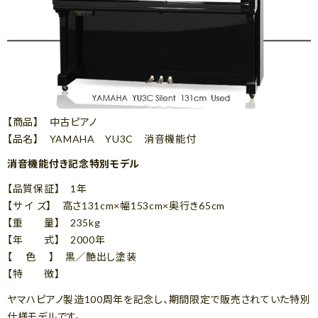
【商品】 中古ピアノ
【品名】 YAMAHA YU3C 消音機能付
消音機能付き記念特別モデル
【品質保証】 1年
【サ イ ズ】 高さ131cm×幅153cm×奥行き65cm
【重 量】 235kg
【年 式】 2000年
【 色 】 黒／艶出し塗装
【特 徴】
ヤマハピアノ製造100周年を記念し、期間限定で販売されていた特別
仕様モデルです。