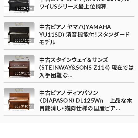
ワイUSシリーズ最上位機種
2023/6/6
中古ピアノ ヤマハ(YAMAHA
YU11SD) 消音機能付！スタンダード
2021/6/25
モデル
中古スタインウェイ＆サンズ
(STEINWAY&SONS Z114) 現在では
2019/5/10
入手困難な…
中古ピアノ ディアパソン
（DIAPASON）DL125Wn 上品な木
2023/10/7
目艶消し・猫脚仕様の国産ピア…