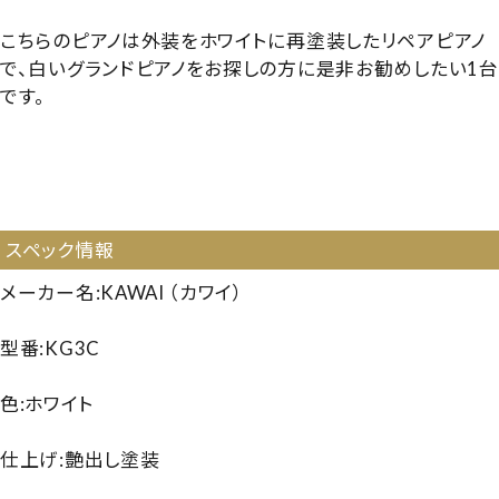
こちらのピアノは外装をホワイトに再塗装したリペアピアノ
で、白いグランドピアノをお探しの方に是非お勧めしたい1台
です。
【1108419】【国産中古GP】【白いピアノ】【ホワイトピアノ】
【カワイ KG3C】【カワイKG3C】【KAWAI KG3C】
【250213】
スペック情報
メーカー名:KAWAI （カワイ）
型番:KG3C
色:ホワイト
仕上げ:艶出し塗装