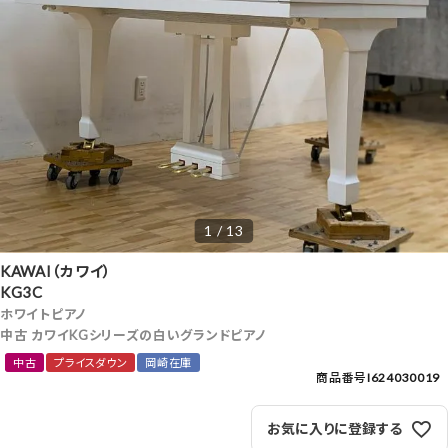
1 / 13
KAWAI（カワイ）
KG3C
ホワイトピアノ
中古 カワイKGシリーズの白いグランドピアノ
中古
プライスダウン
岡崎在庫
商品番号
I624030019
お気に入りに登録する