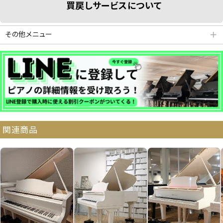
買戻しサービスについて
その他メニュー
＋
分割払いシミュレーション
納品・サービス・消音取付可能エリア
関連商品
よくある質問
送料について
契約後の流れ
保証サービス
中古ピアノ買戻しサービ
中古ピアノの状態につい
ス
て