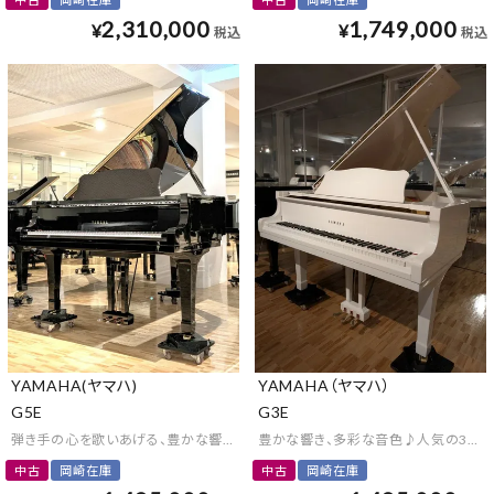
2,310,000
1,749,000
¥
¥
税込
税込
YAMAHA(ヤマハ)
YAMAHA（ヤマハ）
G5E
G3E
弾き手の心を歌いあげる、豊かな響きのグランドピアノ
豊かな響き、多彩な音色♪人気の3型の
中古
岡崎在庫
中古
岡崎在庫