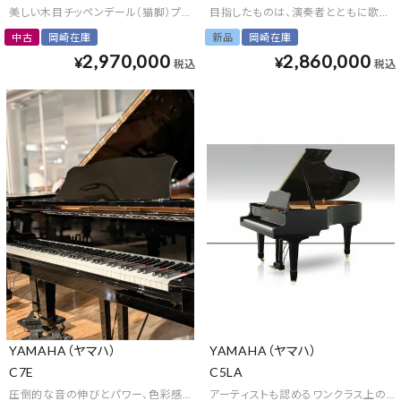
美しい木目チッペンデール（猫脚）プレミアム仕様
目指したものは、演奏者とともに歌を奏
中古
岡崎在庫
新品
岡崎在庫
2,970,000
2,860,000
¥
¥
税込
税込
YAMAHA（ヤマハ）
YAMAHA（ヤマハ）
C7E
C5LA
圧倒的な音の伸びとパワー、色彩感のある艶やかな音色
アーティストも認めるワンクラス上の優