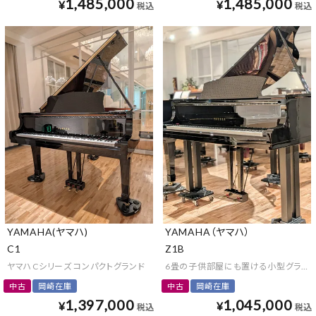
1,485,000
1,485,000
¥
¥
税込
税込
YAMAHA(ヤマハ)
YAMAHA（ヤマハ）
C1
Z1B
ヤマハCシリーズ コンパクトグランド
6畳の子供部屋にも置ける小型グランド
中古
岡崎在庫
中古
岡崎在庫
1,397,000
1,045,000
¥
¥
税込
税込