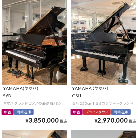
YAMAHA(ヤマハ)
YAMAHA（ヤマハ）
S6B
CSII
ヤマハグランドピアノの最高峰「Sシリーズ」
奥行250cm！セミコンサートグランド
中古
岡崎在庫
中古
プライスダウン
岡崎在庫
3,850,000
2,970,000
¥
¥
税込
税込