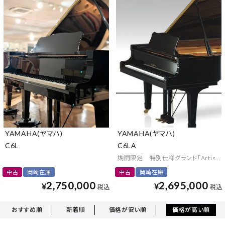
YAMAHA(ヤマハ)
YAMAHA(ヤマハ)
C6L
C6LA
期間限定 特別仕様グランド「Artistic Ed
中古
岡崎在庫
中古
岡崎在庫
2,750,000
2,695,000
¥
¥
税込
税込
おすすめ順
新着順
価格が安い順
価格が高い順