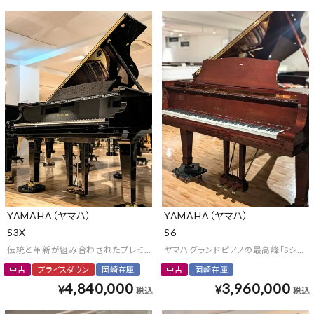
YAMAHA（ヤマハ）
YAMAHA（ヤマハ）
S3X
S6
伝統と革新が組み合わされたプレミアム・ピアノ
ヤマハグランドピアノの最高峰「Sシリー
中古
プライスダウン
岡崎在庫
中古
岡崎在庫
4,840,000
3,960,000
¥
¥
税込
税込