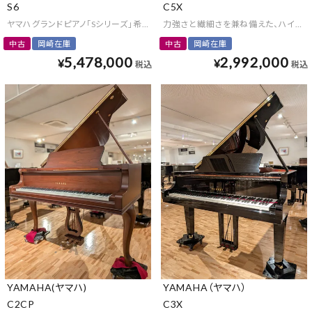
S6
C5X
ヤマハグランドピアノ「Sシリーズ」希少な木目仕様
力強さと繊細さを兼ね備えた、ハイレベ
中古
岡崎在庫
中古
岡崎在庫
5,478,000
2,992,000
¥
¥
税込
税込
YAMAHA(ヤマハ)
YAMAHA（ヤマハ）
C2CP
C3X