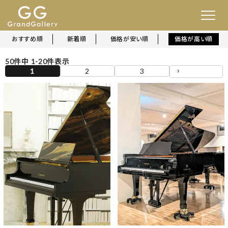
おすすめ順
新着順
価格が安い順
価格が高い順
50
件中
1
-
20
件表示
1
2
3