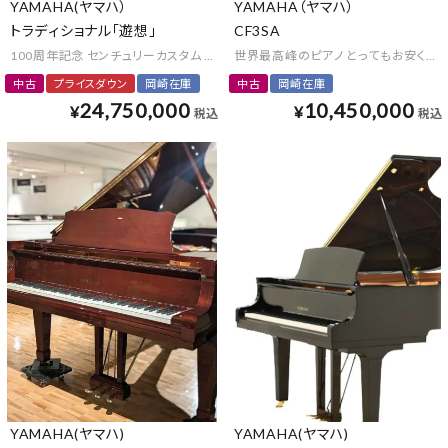
YAMAHA(ヤマハ）
YAMAHA（ヤマハ）
トラディショナル「遊想」
CF3SA
100周年記念 センチュリーカスタム アート 漆芸 京工芸 プレミアム クラウンジュ
世界最高峰のピアノ とってもお安くご
中古
プライスダウン
岡崎在庫
中古
岡崎在庫
24,750,000
10,450,000
¥
¥
税込
税込
YAMAHA(ヤマハ)
YAMAHA(ヤマハ)