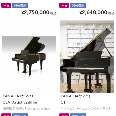
中古
岡崎在庫
中古
岡崎在庫
2,750,000
2,640,000
¥
¥
税込
税込
YAMAHA（ヤマハ）
YAMAHA(ヤマハ)
C3A_ArtisticEdition
C1
期間限定モデル「Artistic Edition」
ヤマハCシリーズ コンパクトグランド
中古
岡崎在庫
中古
岡崎在庫