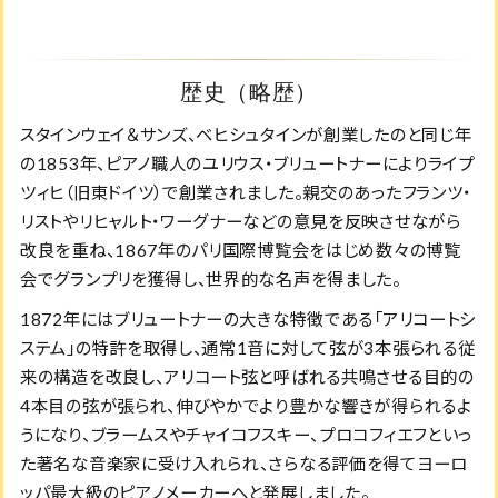
歴史（略歴）
スタインウェイ＆サンズ、ベヒシュタインが創業したのと同じ年
の1853年、ピアノ職人のユリウス・ブリュートナーによりライプ
ツィヒ（旧東ドイツ）で創業されました。親交のあったフランツ・
リストやリヒャルト・ワーグナーなどの意見を反映させながら
改良を重ね、1867年のパリ国際博覧会をはじめ数々の博覧
会でグランプリを獲得し、世界的な名声を得ました。
1872年にはブリュートナーの大きな特徴である「アリコートシ
ステム」の特許を取得し、通常1音に対して弦が3本張られる従
来の構造を改良し、アリコート弦と呼ばれる共鳴させる目的の
4本目の弦が張られ、伸びやかでより豊かな響きが得られるよ
うになり、ブラームスやチャイコフスキー、プロコフィエフといっ
た著名な音楽家に受け入れられ、さらなる評価を得てヨーロ
ッパ最大級のピアノメーカーへと発展しました。