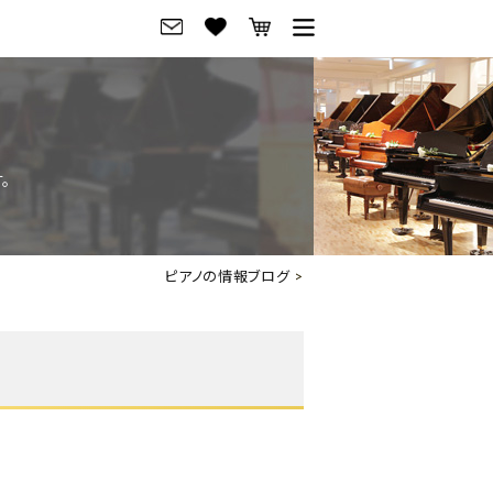
グ
ご来店・試弾予約
フレビュー
ご来店・ご試弾予約
。
のブランド紹介
ショールーム案内
の選び方
会社概要
ピアノの情報ブログ
>
お役立ち情報
会社概要
トーク
採用情報
アノ価格一覧
岡崎トップページ
東京トップページ
ピアノ買取ページ