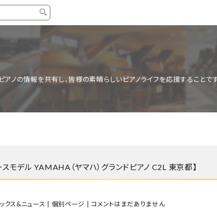
タイプ
ブランド
ブロ
中古グランドピアノ
YAMAHA
スタッ
ピアノの情報を共有し、皆様の素晴らしいピアノライフを応援することです
中古アップライトピアノ
KAWAI
ピアノ
輸入ピアノ
STEINWAY&SONS
ピアノ
ホワイトピアノ
BOSENDORFER
ピアノ
名作・コレクション
C.BECHSTEIN
ピアノ
新品ピアノ
BOSTON
デル YAMAHA（ヤマハ）グランドピアノ C2L 東京都】
新品ピ
コンサートグランドピアノ
DIAPASON
もっとみる
ピックス&ニュース
|
個別ページ
|
コメントはまだありません