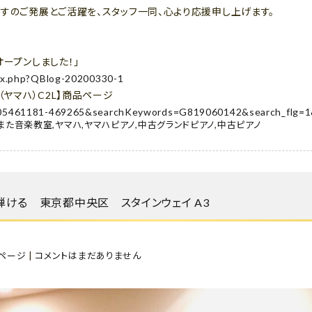
すのご発展とご活躍を、スタッフ一同、心より応援申し上げます。
ープンしました！」
dex.php?QBlog-20200330-1
（ヤマハ）C2L】商品ページ
=1505461181-469265&searchKeywords=G819060142&search_flg=
また音楽教室
,
ヤマハ
,
ヤマハピアノ
,
中古グランドピアノ
,
中古ピアノ
弾ける 東京都中央区 スタインウェイ A3
ページ
|
コメントはまだありません