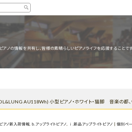
タイプ
ブランド
ブロ
中古グランドピアノ
YAMAHA
スタッ
ピアノの情報を共有し、皆様の素晴らしいピアノライフを応援することです
中古アップライトピアノ
KAWAI
ピアノ
輸入ピアノ
STEINWAY&SONS
ピアノ
ホワイトピアノ
BOSENDORFER
ピアノ
名作・コレクション
C.BECHSTEIN
ピアノ
新品ピアノ
BOSTON
DL&LUNG AU118Wh) 小型ピアノ・ホワイト・猫脚 音楽の都
新品ピ
コンサートグランドピアノ
DIAPASON
もっとみる
.ピアノ新入荷情報
,
b.アップライトピアノ
,
ⅰ.新品アップライトピアノ
|
個別ペ