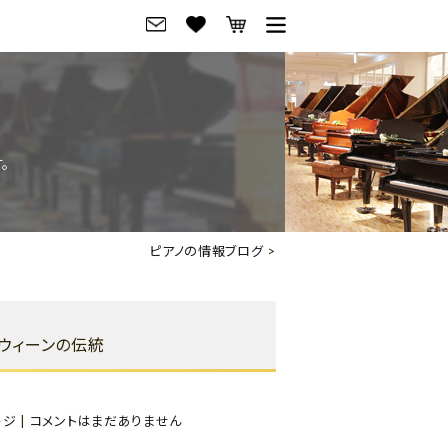
グ
ご来店・試弾予約
フレビュー
ご来店・ご試弾予約
。
のブランド紹介
ショールーム案内
の選び方
会社概要
ピアノの情報ブログ
>
お役立ち情報
会社概要
トーク
採用情報
、ウィーンの伝統
アノ価格一覧
岡崎トップページ
東京トップページ
ージ
|
コメントはまだありません
ピアノ買取ページ