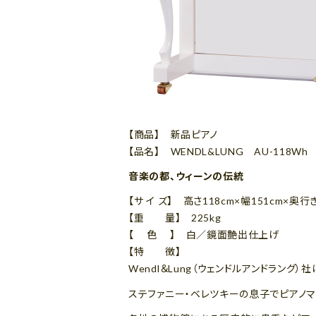
【商品】 新品ピアノ
【品名】 WENDL&LUNG AU-118Wh
音楽の都、ウィーンの伝統
【サ イ ズ】 高さ118cm×幅151cm×奥行
【重 量】 225kg
【 色 】 白／鏡面艶出仕上げ
【特 徴】
Wendl＆Lung（ウェンドルアンドラング
ステファニー・ベレツキーの息子でピアノマ