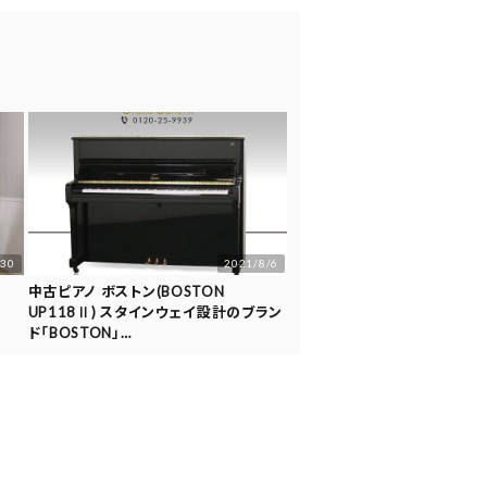
/30
2021/8/6
中古ピアノ ボストン(BOSTON
UP118Ⅱ) スタインウェイ設計のブラン
ド「BOSTON」…