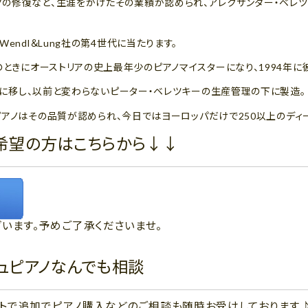
の修復など、生涯をかけたその業績が認められ、アレクサンダー・ベレツ
endl＆Lung社の第4世代に当たります。
のときにオーストリアの史上最年少のピアノマイスターになり、1994年
N社に移し、以前と変わらないピーター・ベレツキーの生産管理の下に製造。
ngピアノはその品質が認められ、今日ではヨーロッパだけで250以上のディ
希望の方はこちらから↓↓
います。予めご了承くださいませ。
ジュピアノなんでも相談
ウントで追加でピアノ購入などのご相談も随時お受けしております