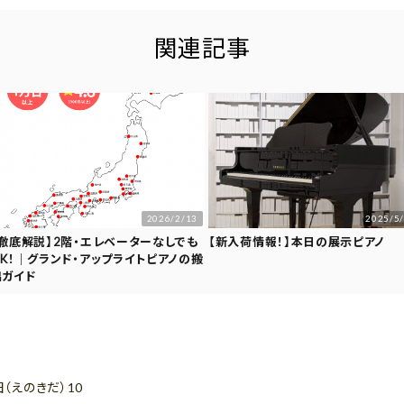
関連記事
2026/2/13
2025/5
【徹底解説】2階・エレベーターなしでも
【新入荷情報！】本日の展示ピアノ
OK！｜グランド・アップライトピアノの搬
出ガイド
（えのきだ）10