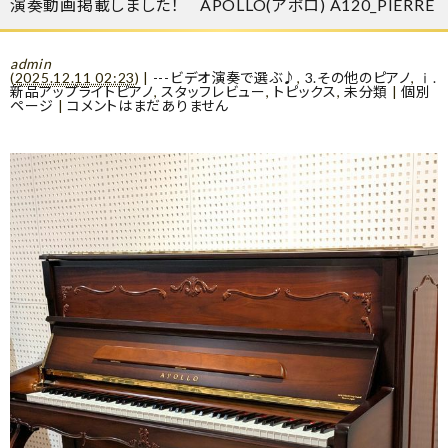
演奏動画掲載しました！ APOLLO(アポロ) A120_PIERRE
admin
(
2025.12.11 02:23
)
|
---ビデオ演奏で選ぶ♪
,
3.その他のピアノ
,
ⅰ.
新品アップライトピアノ
,
スタッフレビュー
,
トピックス
,
未分類
|
個別
ページ
|
コメントはまだありません