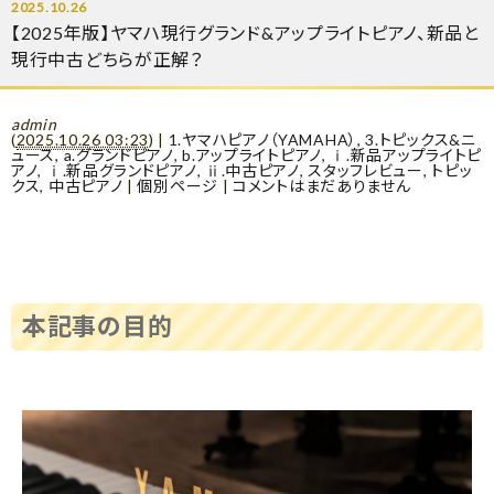
2025.10.26
【2025年版】ヤマハ現行グランド&アップライトピアノ、新品と
現行中古どちらが正解？
admin
(
2025.10.26 03:23
)
|
1.ヤマハピアノ（YAMAHA）
,
3.トピックス&ニ
ュース
,
a.グランドピアノ
,
b.アップライトピアノ
,
ⅰ.新品アップライトピ
アノ
,
ⅰ.新品グランドピアノ
,
ⅱ.中古ピアノ
,
スタッフレビュー
,
トピッ
クス
,
中古ピアノ
|
個別ページ
|
コメントはまだありません
本記事の目的