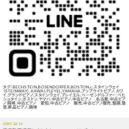
タグ：
BECHSTEIN
,
BOSENDORFER
,
BOSTON
,
c.スタインウェイ
（STEINWAY）
,
KAWAI
,
PLEYEL
,
YAMAHA
,
アップライトピアノ
,
カワ
イ
,
グランドピアノ
,
スタインウェイ
,
プレイエル
,
ベーゼンドルファー
,
ベヒ
シュタイン
,
ボストン
,
ヤマハ
,
中古ピアノ
,
中古ピアノ 名古屋
,
中古ピア
ノ 岡崎
,
中古ピアノ 愛知
,
中古ピアノ 販売
,
中古ピアノ販売
,
整調
,
整
音
,
新品ピアノ
,
調律
2025.12.11