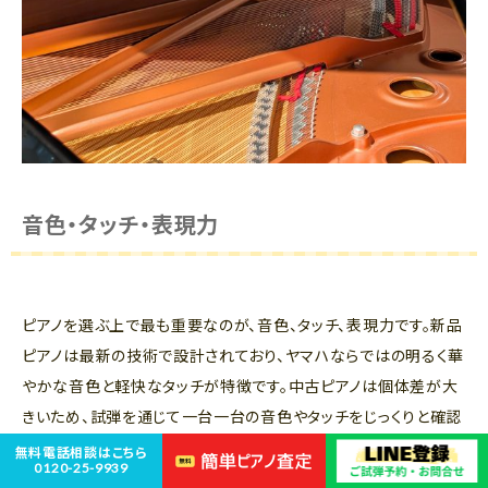
音色・タッチ・表現力
ピアノを選ぶ上で最も重要なのが、音色、タッチ、表現力です。新品
ピアノは最新の技術で設計されており、ヤマハならではの明るく華
やかな音色と軽快なタッチが特徴です。中古ピアノは個体差が大
きいため、試弾を通じて一台一台の音色やタッチをじっくりと確認
することが不可欠です。
無料電話相談はこちら
0120-25-9939