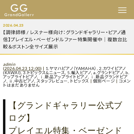
2026.04.23
【調律師様 / レスナー様向け：グランドギャラリー・ピアノ通
信】プレイエル・ベーゼンドルファー特集開催中｜複数台比
較＆ボストン全サイズ展示
admin
(
2026.04.23 12:00
)
|
1.ヤマハピアノ（YAMAHA）
,
2.カワイピアノ
(KAWAI)
,
3.トピックス&ニュース
,
5.輸入ピアノ
,
a.グランドピアノ
,
b.
アップライトピアノ
,
ⅰ.新品アップライトピアノ
,
ⅰ.新品グランドピア
ノ
,
ⅱ.中古ピアノ
,
スタッフレビュー
,
トピックス
|
個別ページ
|
コメン
トはまだありません
【グランドギャラリー公式ブ
ログ】
プレイエル特集・ベーゼンド