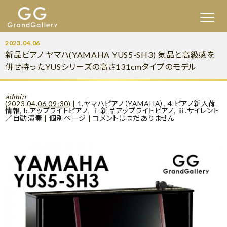
2023.04.06
新品ピアノ ヤマハ(YAMAHA YUS5-SH3) 気品と高級感を
併せ持ったYUSシリーズの高さ131cmタイプのモデル
admin
(
2023.04.06 09:30
)
|
1.ヤマハピアノ（YAMAHA）
,
4.ピアノ新入荷
情報
,
b.アップライトピアノ
,
ⅰ.新品アップライトピアノ
,
ⅲ.サイレント
／自動演奏
|
個別ページ
|
コメントはまだありません