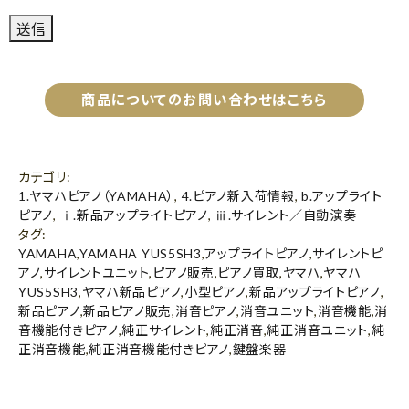
商品についてのお問い合わせはこちら
カテゴリ
:
1.ヤマハピアノ（YAMAHA）
,
4.ピアノ新入荷情報
,
b.アップライト
ピアノ
,
ⅰ.新品アップライトピアノ
,
ⅲ.サイレント／自動演奏
タグ
:
YAMAHA
,
YAMAHA YUS5SH3
,
アップライトピアノ
,
サイレントピ
アノ
,
サイレントユニット
,
ピアノ販売
,
ピアノ買取
,
ヤマハ
,
ヤマハ
YUS5SH3
,
ヤマハ新品ピアノ
,
小型ピアノ
,
新品アップライトピアノ
,
新品ピアノ
,
新品ピアノ販売
,
消音ピアノ
,
消音ユニット
,
消音機能
,
消
音機能付きピアノ
,
純正サイレント
,
純正消音
,
純正消音ユニット
,
純
正消音機能
,
純正消音機能付きピアノ
,
鍵盤楽器