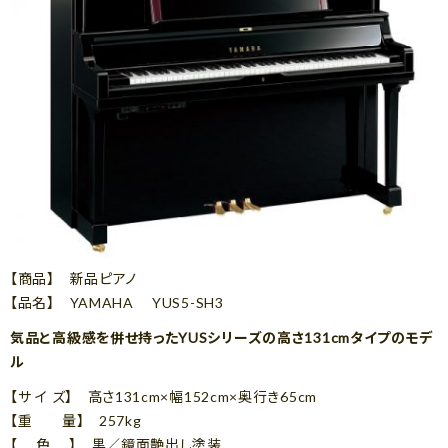
【商品】 新品ピアノ
【品名】 YAMAHA YUS5-SH3
気品と高級感を併せ持ったYUSシリーズの高さ131cmタイプのモデ
ル
【サ イ ズ】 高さ131cm×幅152cm×奥行き65cm
【重 量】 257kg
【 色 】 黒／鏡面艶出し塗装