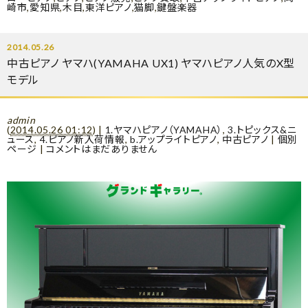
崎市
,
愛知県
,
木目
,
東洋ピアノ
,
猫脚
,
鍵盤楽器
2014.05.26
中古ピアノ ヤマハ(YAMAHA UX1) ヤマハピアノ人気のX型
モデル
admin
(
2014.05.26 01:12
)
|
1.ヤマハピアノ（YAMAHA）
,
3.トピックス&ニ
ュース
,
4.ピアノ新入荷情報
,
b.アップライトピアノ
,
中古ピアノ
|
個別
ページ
|
コメントはまだありません