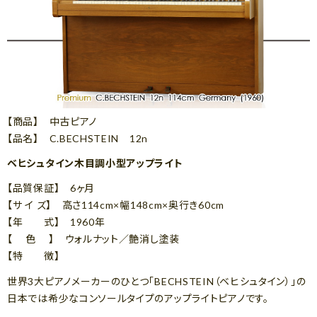
【商品】 中古ピアノ
【品名】 C.BECHSTEIN 12n
ベヒシュタイン木目調小型アップライト
【品質保証】 6ヶ月
【サ イ ズ】 高さ114cm×幅148cm×奥行き60cm
【年 式】 1960年
【 色 】 ウォルナット／艶消し塗装
【特 徴】
世界3大ピアノメーカーのひとつ「BECHSTEIN（ベヒシュタイン）」の
日本では希少なコンソールタイプのアップライトピアノです。