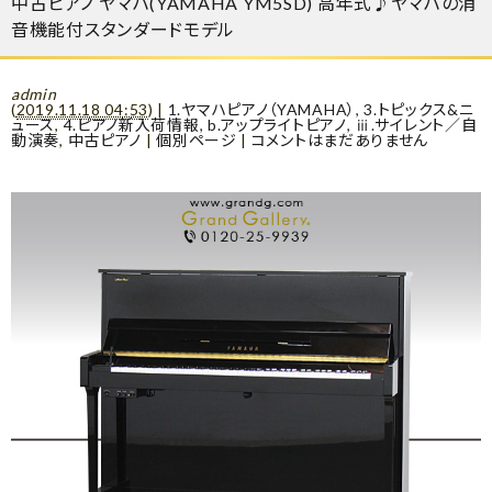
中古ピアノ ヤマハ(YAMAHA YM5SD) 高年式♪ヤマハの消
音機能付スタンダードモデル
admin
(
2019.11.18 04:53
)
|
1.ヤマハピアノ（YAMAHA）
,
3.トピックス&ニ
ュース
,
4.ピアノ新入荷情報
,
b.アップライトピアノ
,
ⅲ.サイレント／自
動演奏
,
中古ピアノ
|
個別ページ
|
コメントはまだありません