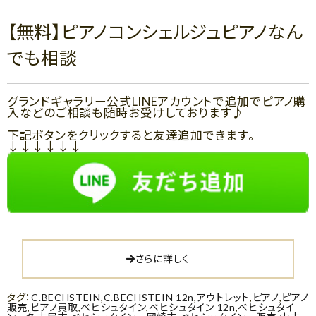
【無料】ピアノコンシェルジュピアノなん
でも相談
グランドギャラリー公式LINEアカウントで追加でピアノ購
入などのご相談も随時お受けしております♪
下記ボタンをクリックすると友達追加できます。
↓↓↓↓↓↓
さらに詳しく
タグ：
C.BECHSTEIN
,
C.BECHSTEIN 12n
,
アウトレット
,
ピアノ
,
ピアノ
販売
,
ピアノ買取
,
ベヒシュタイン
,
ベヒシュタイン 12n
,
ベヒシュタイ