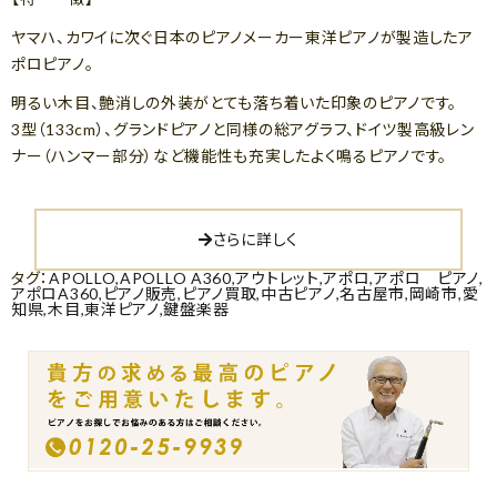
ヤマハ、カワイに次ぐ日本のピアノメーカー東洋ピアノが製造したア
ポロピアノ。
明るい木目、艶消しの外装がとても落ち着いた印象のピアノです。
3型（133cm）、グランドピアノと同様の総アグラフ、ドイツ製高級レン
ナー（ハンマー部分）など機能性も充実したよく鳴るピアノです。
さらに詳しく
タグ：
APOLLO
,
APOLLO A360
,
アウトレット
,
アポロ
,
アポロ ピアノ
,
アポロA360
,
ピアノ販売
,
ピアノ買取
,
中古ピアノ
,
名古屋市
,
岡崎市
,
愛
知県
,
木目
,
東洋ピアノ
,
鍵盤楽器