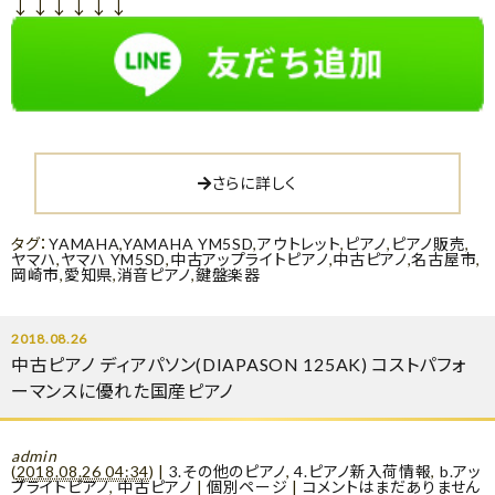
↓↓↓↓↓↓
さらに詳しく
タグ：
YAMAHA
,
YAMAHA YM5SD
,
アウトレット
,
ピアノ
,
ピアノ販売
,
ヤマハ
,
ヤマハ YM5SD
,
中古アップライトピアノ
,
中古ピアノ
,
名古屋市
,
岡崎市
,
愛知県
,
消音ピアノ
,
鍵盤楽器
2018.08.26
中古ピアノ ディアパソン(DIAPASON 125AK) コストパフォ
ーマンスに優れた国産ピアノ
admin
(
2018.08.26 04:34
)
|
3.その他のピアノ
,
4.ピアノ新入荷情報
,
b.アッ
プライトピアノ
,
中古ピアノ
|
個別ページ
|
コメントはまだありません