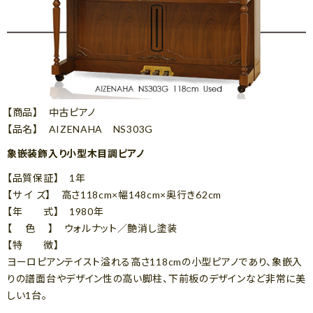
【商品】 中古ピアノ
【品名】 AIZENAHA NS303G
象嵌装飾入り小型木目調ピアノ
【品質保証】 1年
【サ イ ズ】 高さ118cm×幅148cm×奥行き62cm
【年 式】 1980年
【 色 】 ウォルナット／艶消し塗装
【特 徴】
ヨーロピアンテイスト溢れる高さ118cmの小型ピアノであり、象嵌入
りの譜面台やデザイン性の高い脚柱、下前板のデザインなど非常に美
しい1台。