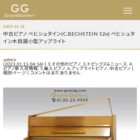
2023.01.15
中古ピアノ ベヒシュタイン(C.BECHSTEIN 12n) ベヒシュタ
イン木目調小型アップライト
admin
(
2023.01.15 04:54
)
|
3.その他のピアノ
,
3.トピックス&ニュース
,
4.
ピアノ新入荷情報
,
5.輸入ピアノ
,
b.アップライトピアノ
,
中古ピアノ
|
個別ページ
|
コメントはまだありません