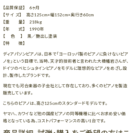
【品質保証】 6ヶ月
【サ イ ズ】 高さ125cm×幅152cm×奥行き60cm
【重 量】 218kg
【年 式】 1990年
【 色 】 黒／艶出し塗装
【特 徴】
ディアパソンピアノは、日本で「ヨーロッパ製のピアノに負けないピア
ノを」という目標で、当時、天才的技術者と言われた大橋幡岩さんが、
ドイツのベヒシュタインピアノをモデルに理想的なピアノをめざし設
計、製作したブランドです。
現在でも河合楽器の子会社として存在しており、多くのピアノを製造
販売しています。
こちらのピアノは、高さ125cmのスタンダードモデルです。
ヤマハ、カワイなど他の国産ピアノの同等機種に比べお求め安い価
格となっている為、コストパフォーマンスの高い1台です。