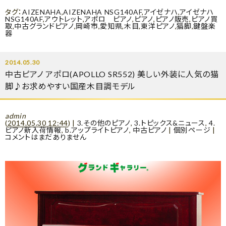
タグ：
AIZENAHA
,
AIZENAHA NSG140AF
,
アイゼナハ
,
アイゼナハ
NSG140AF
,
アウトレット
,
アポロ ピアノ
,
ピアノ
,
ピアノ販売
,
ピアノ買
取
,
中古グランドピアノ
,
岡崎市
,
愛知県
,
木目
,
東洋ピアノ
,
猫脚
,
鍵盤楽
器
2014.05.30
中古ピアノ アポロ(APOLLO SR552) 美しい外装に人気の猫
脚♪お求めやすい国産木目調モデル
admin
(
2014.05.30 12:44
)
|
3.その他のピアノ
,
3.トピックス&ニュース
,
4.
ピアノ新入荷情報
,
b.アップライトピアノ
,
中古ピアノ
|
個別ページ
|
コメントはまだありません