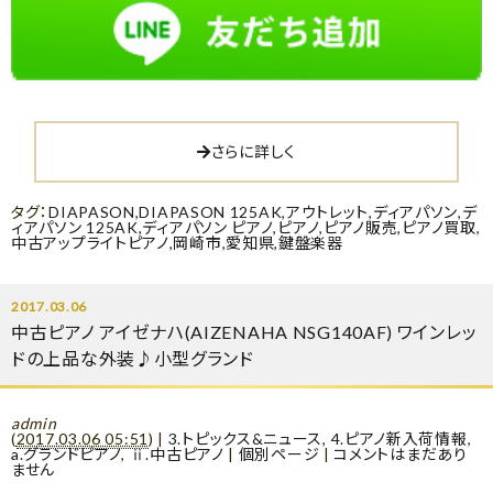
さらに詳しく
タグ：
DIAPASON
,
DIAPASON 125AK
,
アウトレット
,
ディアパソン
,
デ
ィアパソン 125AK
,
ディアパソン ピアノ
,
ピアノ
,
ピアノ販売
,
ピアノ買取
,
中古アップライトピアノ
,
岡崎市
,
愛知県
,
鍵盤楽器
2017.03.06
中古ピアノ アイゼナハ(AIZENAHA NSG140AF) ワインレッ
ドの上品な外装♪小型グランド
admin
(
2017.03.06 05:51
)
|
3.トピックス&ニュース
,
4.ピアノ新入荷情報
,
a.グランドピアノ
,
ⅱ.中古ピアノ
|
個別ページ
|
コメントはまだあり
ません