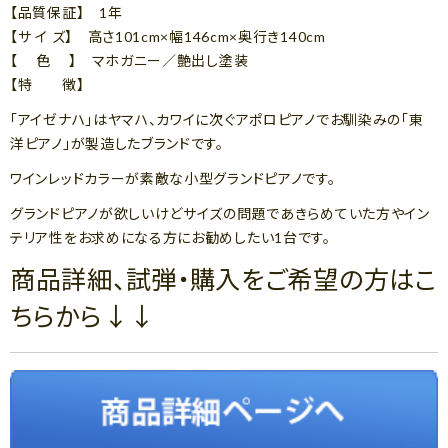
【品質保証】 1年
【サ イ ズ】 高さ101cm×幅146cm×奥行き140cm
【 色 】 マホガニー／艶出し塗装
【特 徴】
「アイゼナハ」はヤマハ、カワイに次ぐアポロピアノでお馴染みの「東
洋ピアノ」が製造したブランドです。
ワインレッドカラーが素敵な小型グランドピアノです。
グランドピアノが欲しいけどサイズの問題であきらめていた方やイン
テリア性をお求めになる方にお勧めしたい1台です。
商品詳細、試弾・購入をご希望の方はこ
ちらから↓↓