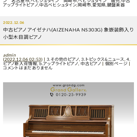
ン 名古屋市
,
ベヒシュタイン 岡崎市
,
ベヒシュタイン 販売
,
中古
アップライトピアノ
,
中古ベヒシュタイン
,
岡崎市
,
愛知県
,
鍵盤楽器
2022.12.06
中古ピアノ アイゼナハ(AIZENAHA NS303G) 象嵌装飾入り
小型木目調ピアノ
admin
(
2022.12.06 02:53
)
|
3.その他のピアノ
,
3.トピックス&ニュース
,
4.
ピアノ新入荷情報
,
b.アップライトピアノ
,
中古ピアノ
|
個別ページ
|
コメントはまだありません