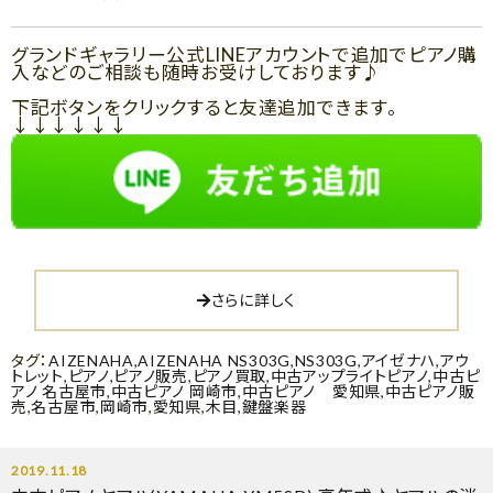
グランドギャラリー公式LINEアカウントで追加でピアノ購
入などのご相談も随時お受けしております♪
下記ボタンをクリックすると友達追加できます。
↓↓↓↓↓↓
さらに詳しく
タグ：
AIZENAHA
,
AIZENAHA NS303G
,
NS303G
,
アイゼナハ
,
アウ
トレット
,
ピアノ
,
ピアノ販売
,
ピアノ買取
,
中古アップライトピアノ
,
中古ピ
アノ 名古屋市
,
中古ピアノ 岡崎市
,
中古ピアノ 愛知県
,
中古ピアノ販
売
,
名古屋市
,
岡崎市
,
愛知県
,
木目
,
鍵盤楽器
2019.11.18