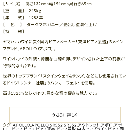
【サ イ ズ】 高さ132cm×幅154cm×奥行き65cm
【重 量】 245kg
【年 式】 1983年
【 色 】 ダークマホガニー／艶出し塗装仕上げ
【特 徴】
ヤマハ、カワイに次ぐ国内ピアノメーカー「東洋ピアノ製造」のメイン
ブランド、APOLLO（アポロ）。
ワインレッドの外装と綺麗な曲線の脚、デザインされた上下の前板が
特徴的な1台です。
世界のトップブランド「スタインウェイ&サンズ」などにも使用されてい
るドイツ「レンナー社製」のハンマーフェルトを使用。
高さ132cmならではの、豊かな音の響きも魅力です。
さらに詳しく
タグ：
APOLLO
,
APOLLO SR552
,
SR552
,
アウトレット
,
アポロ
,
アポ
ロ ピアノ
,
ピアノ
,
ピアノ販売
,
ピアノ買取
,
中古アップライトピアノ
,
岡