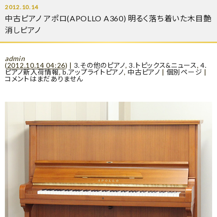
2012.10.14
中古ピアノ アポロ(APOLLO A360) 明るく落ち着いた木目艶
消しピアノ
admin
(
2012.10.14 04:26
)
|
3.その他のピアノ
,
3.トピックス&ニュース
,
4.
ピアノ新入荷情報
,
b.アップライトピアノ
,
中古ピアノ
|
個別ページ
|
コメントはまだありません