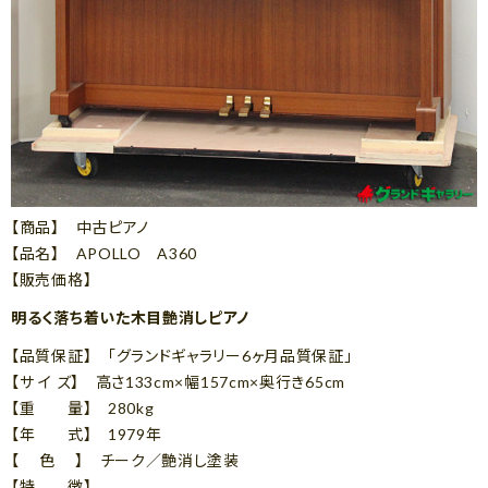
【商品】 中古ピアノ
【品名】 APOLLO A360
【販売価格】
明るく落ち着いた木目艶消しピアノ
【品質保証】 「グランドギャラリー6ヶ月品質保証」
【サ イ ズ】 高さ133cm×幅157cm×奥行き65cm
【重 量】 280kg
【年 式】 1979年
【 色 】 チーク／艶消し塗装
【特 徴】