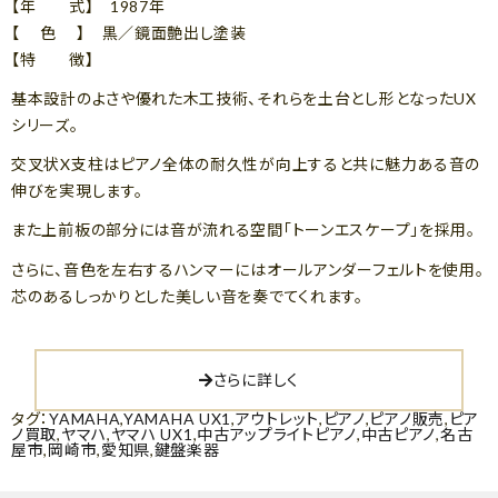
【年 式】 1987年
【 色 】 黒／鏡面艶出し塗装
【特 徴】
基本設計のよさや優れた木工技術、それらを土台とし形となったUX
シリーズ。
交叉状X支柱はピアノ全体の耐久性が向上すると共に魅力ある音の
伸びを実現します。
また上前板の部分には音が流れる空間「トーンエスケープ」を採用。
さらに、音色を左右するハンマーにはオールアンダーフェルトを使用。
芯のあるしっかりとした美しい音を奏でてくれます。
さらに詳しく
タグ：
YAMAHA
,
YAMAHA UX1
,
アウトレット
,
ピアノ
,
ピアノ販売
,
ピア
ノ買取
,
ヤマハ
,
ヤマハ UX1
,
中古アップライトピアノ
,
中古ピアノ
,
名古
屋市
,
岡崎市
,
愛知県
,
鍵盤楽器