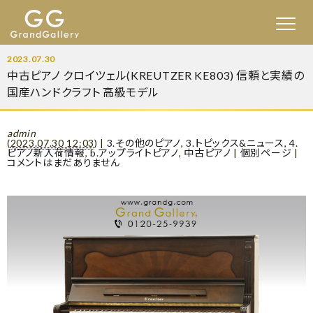
2023.07.30
中古ピアノ クロイツェル(KREUTZER KE803) 信頼と実績の
国産ハンドクラフト 高級モデル
admin
(
2023.07.30 12:03
)
|
3.その他のピアノ
,
3.トピックス&ニュース
,
4.
ピアノ新入荷情報
,
b.アップライトピアノ
,
中古ピアノ
|
個別ページ
|
コメントはまだありません