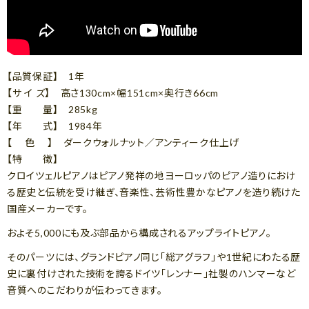
【品質保証】 1年
【サ イ ズ】 高さ130cm×幅151cm×奥行き66cm
【重 量】 285kg
【年 式】 1984年
【 色 】 ダークウォルナット／アンティーク仕上げ
【特 徴】
クロイツェルピアノはピアノ発祥の地ヨーロッパのピアノ造りにおけ
る歴史と伝統を受け継ぎ、音楽性、芸術性豊かなピアノを造り続けた
国産メーカーです。
およそ5,000にも及ぶ部品から構成されるアップライトピアノ。
そのパーツには、グランドピアノ同じ「総アグラフ」や1世紀にわたる歴
史に裏付けされた技術を誇るドイツ「レンナー」社製のハンマーなど
音質へのこだわりが伝わってきます。