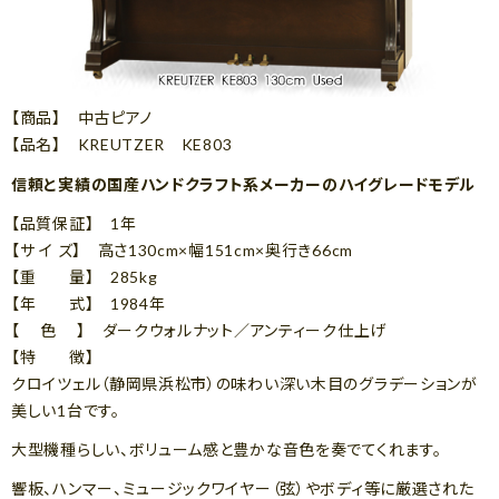
【商品】 中古ピアノ
【品名】 KREUTZER KE803
信頼と実績の国産ハンドクラフト系メーカーのハイグレードモデル
【品質保証】 1年
【サ イ ズ】 高さ130cm×幅151cm×奥行き66cm
【重 量】 285kg
【年 式】 1984年
【 色 】 ダークウォルナット／アンティーク仕上げ
【特 徴】
クロイツェル（静岡県浜松市）の味わい深い木目のグラデーションが
美しい1台です。
大型機種らしい、ボリューム感と豊かな音色を奏でてくれます。
響板、ハンマー、ミュージックワイヤー（弦）やボディ等に厳選された