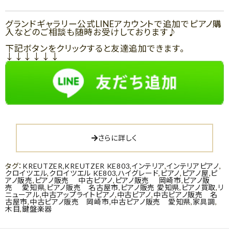
グランドギャラリー公式LINEアカウントで追加でピアノ購
入などのご相談も随時お受けしております♪
下記ボタンをクリックすると友達追加できます。
↓↓↓↓↓↓
さらに詳しく
タグ：
KREUTZER
,
KREUTZER KE803
,
インテリア
,
インテリアピアノ
,
クロイツエル
,
クロイツエル KE803
,
ハイグレード
,
ピアノ
,
ピアノ屋
,
ピ
アノ販売
,
ピアノ販売 中古ピアノ
,
ピアノ販売 岡崎市
,
ピアノ販
売 愛知県
,
ピアノ販売 名古屋市
,
ピアノ販売 愛知県
,
ピアノ買取
,
リ
ニューアル
,
中古アップライトピアノ
,
中古ピアノ
,
中古ピアノ販売 名
古屋市
,
中古ピアノ販売 岡崎市
,
中古ピアノ販売 愛知県
,
家具調
,
木目
,
鍵盤楽器