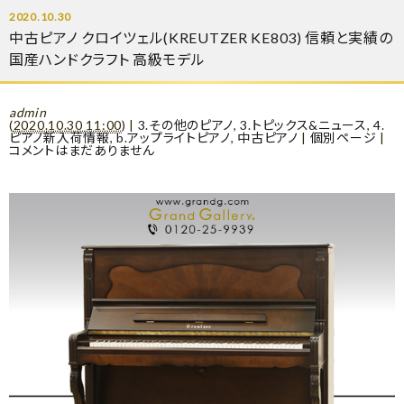
2020.10.30
中古ピアノ クロイツェル(KREUTZER KE803) 信頼と実績の
国産ハンドクラフト 高級モデル
admin
(
2020.10.30 11:00
)
|
3.その他のピアノ
,
3.トピックス&ニュース
,
4.
ピアノ新入荷情報
,
b.アップライトピアノ
,
中古ピアノ
|
個別ページ
|
コメントはまだありません