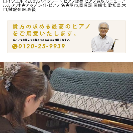
ロイツエル KE803
,
ハイグレード
,
ピアノ販売
,
ピアノ買取
,
リニューア
ル
,
レア
,
中古アップライトピアノ
,
名古屋市
,
家具調
,
岡崎市
,
愛知県
,
木
目
,
鍵盤楽器
,
高級