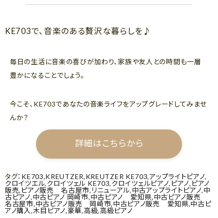
ㅤㅤ
KE703で、音楽のある贅沢な暮らしを♪
毎日の生活に音楽の喜びが加わり、家族や友人との時間も一層
豊かになることでしょう。
今こそ、KE703であなたの音楽ライフをアップグレードしてみませ
んか？
詳細はこちらから
タグ：
KE703
,
KREUTZER
,
KREUTZER KE703
,
アップライトピアノ
,
クロイツエル
,
クロイツェル KE703
,
クロイツェルピアノ
,
ピアノ
,
ピアノ
販売
,
ピアノ販売 名古屋市
,
リニューアル
,
中古アップライトピアノ
,
中
古ピアノ
,
中古ピアノ 岡崎市
,
中古ピアノ 愛知県
,
中古ピアノ販売
名古屋市
,
中古ピアノ販売 岡崎市
,
中古ピアノ販売 愛知県
,
中古ピ
アノ購入
,
木目ピアノ
,
豪華
,
高級
,
高級ピアノ