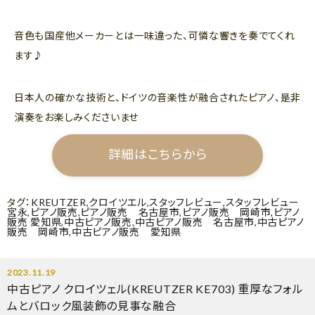
音色も国産他メーカーとは一味違った、可憐な響きを奏でてくれ
ます♪
日本人の確かな技術と、ドイツの音楽性が融合されたピアノ、是非
演奏をお楽しみくださいませ
詳細はこちらから
タグ：
KREUTZER
,
クロイツエル
,
スタッフレビュー
,
スタッフレビュー
宮永
,
ピアノ販売
,
ピアノ販売 名古屋市
,
ピアノ販売 岡崎市
,
ピアノ
販売 愛知県
,
中古ピアノ販売
,
中古ピアノ販売 名古屋市
,
中古ピアノ
販売 岡崎市
,
中古ピアノ販売 愛知県
2023.11.19
中古ピアノ クロイツェル(KREUTZER KE703) 重厚なフォル
ムとバロック風装飾の見事な融合