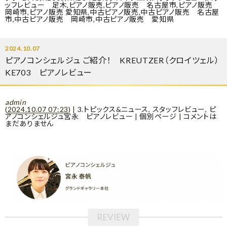
ッフレビュー 足木
,
ピアノ販売
,
ピアノ販売 名古屋市
,
ピアノ販売
岡崎市
,
ピアノ販売 愛知県
,
中古ピアノ販売
,
中古ピアノ販売 名古屋
市
,
中古ピアノ販売 岡崎市
,
中古ピアノ販売 愛知県
2024.10.07
ピアノコンシェルジュ ご紹介！ KREUTZER（クロイツェル）
KE703 ピアノレビュー
admin
(
2024.10.07 07:23
)
|
3.トピックス&ニュース
,
スタッフレビュー
,
ピ
アノコンシェルジュ宮永 ピアノレビュー
|
個別ページ
|
コメントは
まだありません