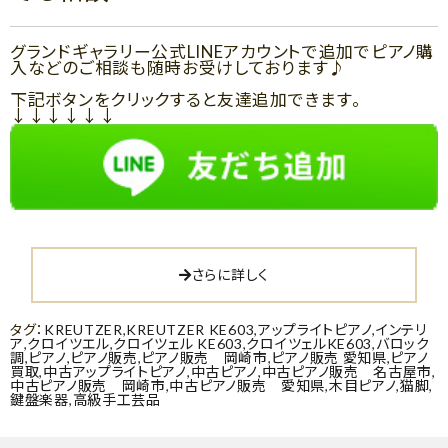
グランドギャラリー公式LINEアカウントで追加でピアノ購
入などのご相談も随時お受けしております♪
下記ボタンをクリックすると友達追加できます。
↓↓↓↓↓↓
さらに詳しく
タグ：
KREUTZER
,
KREUTZER KE603
,
アップライトピアノ
,
インテリ
ア
,
クロイツエル
,
クロイツェル KE603
,
クロイツェルKE603
,
バロック
調
,
ピアノ
,
ピアノ販売
,
ピアノ販売 岡崎市
,
ピアノ販売 愛知県
,
ピアノ
買取
,
中古アップライトピアノ
,
中古ピアノ
,
中古ピアノ販売 名古屋市
,
中古ピアノ販売 岡崎市
,
中古ピアノ販売 愛知県
,
木目ピアノ
,
猫脚
,
鍵盤楽器
,
高級手工芸品