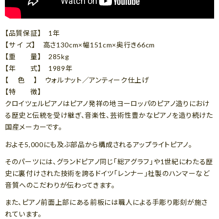
【品質保証】 1年
【サ イ ズ】 高さ130cm×幅151cm×奥行き66cm
【重 量】 285kg
【年 式】 1989年
【 色 】 ウォルナット／アンティーク仕上げ
【特 徴】
クロイツェルピアノはピアノ発祥の地ヨーロッパのピアノ造りにおけ
る歴史と伝統を受け継ぎ、音楽性、芸術性豊かなピアノを造り続けた
国産メーカーです。
およそ5,000にも及ぶ部品から構成されるアップライトピアノ。
そのパーツには、グランドピアノ同じ「総アグラフ」や1世紀にわたる歴
史に裏付けされた技術を誇るドイツ「レンナー」社製のハンマーなど
音質へのこだわりが伝わってきます。
また、ピアノ前面上部にある前板には職人による手彫り彫刻が施さ
れています。