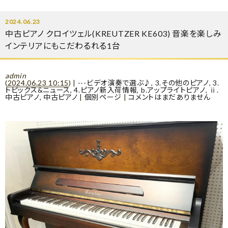
2024.06.23
中古ピアノ クロイツェル(KREUTZER KE603) 音楽を楽しみ
インテリアにもこだわるれる1台
admin
(
2024.06.23 10:15
)
|
---ビデオ演奏で選ぶ♪
,
3.その他のピアノ
,
3.
トピックス&ニュース
,
4.ピアノ新入荷情報
,
b.アップライトピアノ
,
ⅱ.
中古ピアノ
,
中古ピアノ
|
個別ページ
|
コメントはまだありません