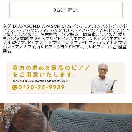
さらに詳しく
タグ：
DIAPASON
,
DIAPASON 170E
,
インテリア
,
コンパクトグランド
ピアノ
,
ディアパソン
,
ディアパソン 170E
,
ディアパソン170E
,
ピアノ
,
ピア
ノ販売
,
ピアノ販売 名古屋市
,
ピアノ販売 岡崎市
,
ピアノ販売 愛知
県
,
ピアノ買取
,
ホワイト
,
ホワイトピアノ
,
中古グランドピアノ
,
中古ピア
ノ
,
小型グランドピアノ
,
白 ピアノ
,
白いグランドピアノ 中古
,
白いピアノ
,
白いピアノ カワイ
,
白いピアノ グランドピアノ
,
白いピアノ 中古
,
鍵盤
楽器