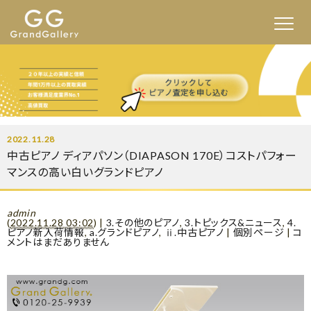
2022.11.28
中古ピアノ ディアパソン（DIAPASON 170E）コストパフォー
マンスの高い白いグランドピアノ
admin
(
2022.11.28 03:02
)
|
3.その他のピアノ
,
3.トピックス&ニュース
,
4.
ピアノ新入荷情報
,
a.グランドピアノ
,
ⅱ.中古ピアノ
|
個別ページ
|
コ
メントはまだありません