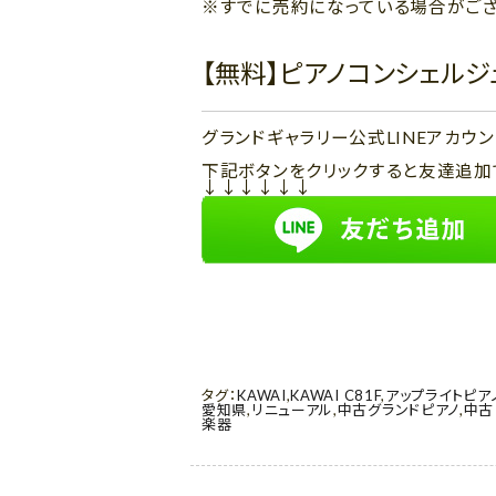
※すでに売約になっている場合がござ
【無料】ピアノコンシェル
グランドギャラリー公式LINEアカ
下記ボタンをクリックすると友達追加
↓↓↓↓↓↓
タグ：
KAWAI
,
KAWAI C81F
,
アップライトピア
愛知県
,
リニューアル
,
中古グランドピアノ
,
中古
楽器