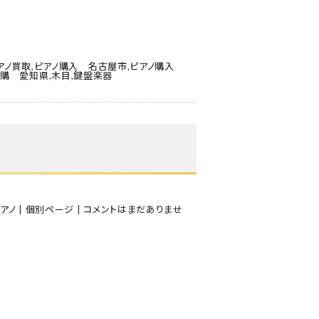
アノ買取
,
ピアノ購入 名古屋市
,
ピアノ購入
ノ購 愛知県
,
木目
,
鍵盤楽器
アノ
|
個別ページ
|
コメントはまだありませ