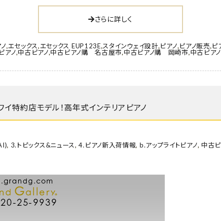
さらに詳しく
アノ
,
エセックス
,
エセックス EUP123E
,
スタインウェイ設計
,
ピアノ
,
ピアノ販売
,
ピ
ピアノ
,
中古ピアノ
,
中古ピアノ購 名古屋市
,
中古ピアノ購 岡崎市
,
中古ピア
) カワイ特約店モデル！高年式インテリアピアノ
I)
,
3.トピックス&ニュース
,
4.ピアノ新入荷情報
,
b.アップライトピアノ
,
中古ピ