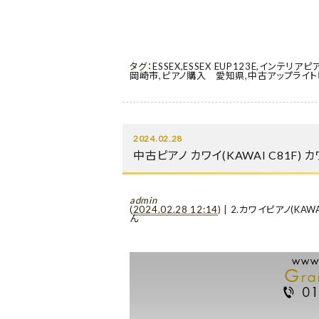
タグ：
ESSEX
,
ESSEX EUP123E
,
インテリアピ
岡崎市
,
ピアノ購入 愛知県
,
中古アップライト
2024.02.28
中古ピアノ カワイ(KAWAI C81F
admin
(
2024.02.28 12:14
)
|
2.カワイピアノ(KAWA
ん