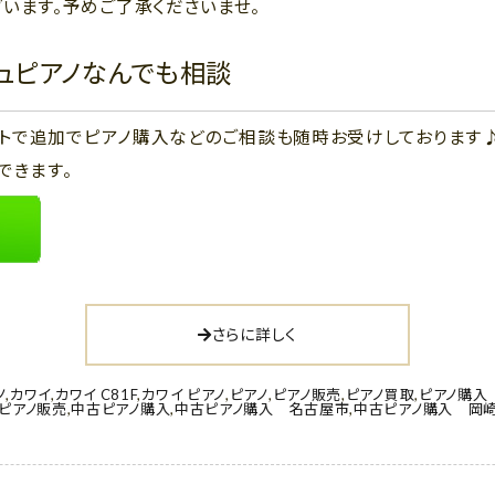
います。予めご了承くださいませ。
ジュピアノなんでも相談
ウントで追加でピアノ購入などのご相談も随時お受けしております
できます。
さらに詳しく
ノ
,
カワイ
,
カワイ C81F
,
カワイ ピアノ
,
ピアノ
,
ピアノ販売
,
ピアノ買取
,
ピアノ購入
ピアノ販売
,
中古ピアノ購入
,
中古ピアノ購入 名古屋市
,
中古ピアノ購入 岡