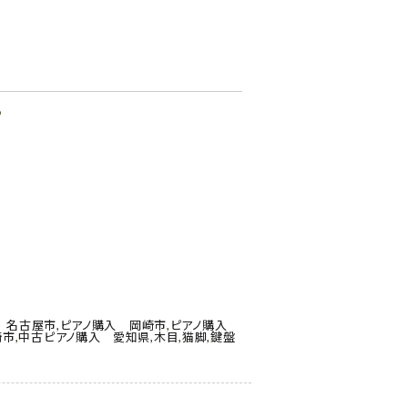
♪
 名古屋市
,
ピアノ購入 岡崎市
,
ピアノ購入
崎市
,
中古ピアノ購入 愛知県
,
木目
,
猫脚
,
鍵盤