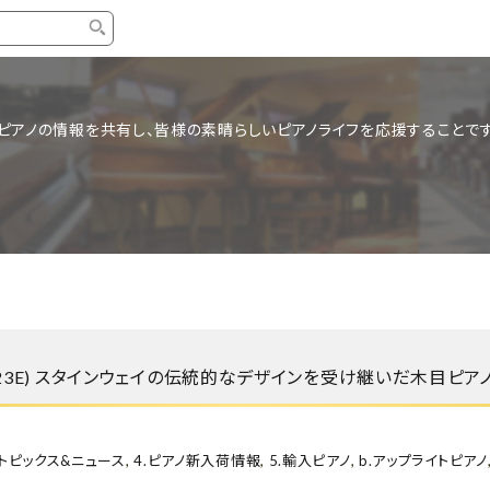
タイプ
ブランド
ブロ
ピアノの情報を共有し、皆様の素晴らしいピアノライフを応援することです
中古グランドピアノ
YAMAHA
スタッ
中古アップライトピアノ
KAWAI
ピアノ
輸入ピアノ
STEINWAY&SONS
ピアノ
ホワイトピアノ
BOSENDORFER
ピアノ
名作・コレクション
C.BECHSTEIN
ピアノ
新品ピアノ
BOSTON
UP123E) スタインウェイの伝統的なデザインを受け継いだ木目ピア
新品ピ
コンサートグランドピアノ
DIAPASON
もっとみる
.トピックス&ニュース
,
4.ピアノ新入荷情報
,
5.輸入ピアノ
,
b.アップライトピアノ