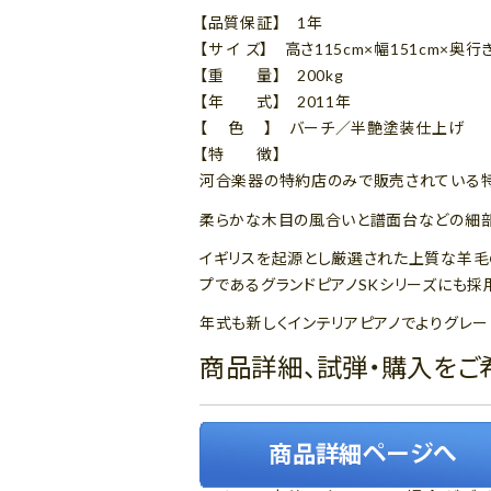
【品質保証】 1年
【サ イ ズ】 高さ115cm×幅151cm×奥行
【重 量】 200kg
【年 式】 2011年
【 色 】 バーチ／半艶塗装仕上げ
【特 徴】
河合楽器の特約店のみで販売されている特
柔らかな木目の風合いと譜面台などの細部
イギリスを起源とし厳選された上質な羊毛
プであるグランドピアノSKシリーズにも採
年式も新しくインテリアピアノでよりグレー
商品詳細、試弾・購入をご