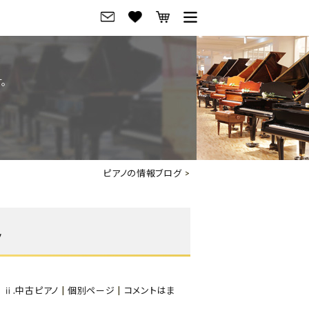
グ
ご来店・試弾予約
。
フレビュー
ご来店・ご試弾予約
のブランド紹介
ショールーム案内
の選び方
会社概要
ピアノの情報ブログ
>
お役立ち情報
会社概要
トーク
採用情報
ノ
アノ価格一覧
岡崎トップページ
東京トップページ
,
ⅱ.中古ピアノ
|
個別ページ
|
コメントはま
ピアノ買取ページ