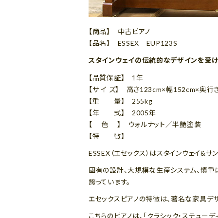
【商品】 中古ピアノ
【品名】 ESSEX EUP123S
スタインウェイの伝統的なデザインを受け
【品質保証】 1年
【サ イ ズ】 高さ123cm×幅152cm×奥行
【重 量】 255kg
【年 式】 2005年
【 色 】 ウォルナット／半艶塗装
【特 徴】
ESSEX（エセックス）はスタインウェイ&
固有の設計、大規模な生産システム、慎重に
誇っています。
エセックスピアノの特徴は、著名な家具デザ
こちらのピアノは、「クラシック・ステュー