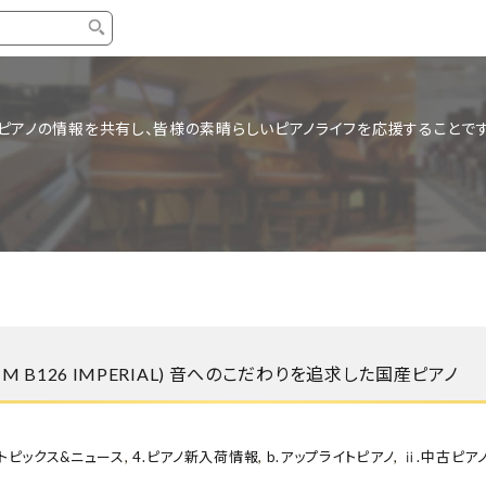
タイプ
ブランド
ブロ
ピアノの情報を共有し、皆様の素晴らしいピアノライフを応援することです
中古グランドピアノ
YAMAHA
スタッ
中古アップライトピアノ
KAWAI
ピアノ
輸入ピアノ
STEINWAY&SONS
ピアノ
ホワイトピアノ
BOSENDORFER
ピアノ
名作・コレクション
C.BECHSTEIN
ピアノ
新品ピアノ
BOSTON
M B126 IMPERIAL) 音へのこだわりを追求した国産ピアノ
新品ピ
コンサートグランドピアノ
DIAPASON
もっとみる
.トピックス&ニュース
,
4.ピアノ新入荷情報
,
b.アップライトピアノ
,
ⅱ.中古ピア