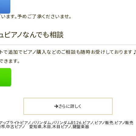
います。予めご了承くださいませ。
ジュピアノなんでも相談
ウントで追加でピアノ購入などのご相談も随時お受けしております
できます。
さらに詳しく
アップライトピアノ
,
バリンダム
,
バリンダムB126
,
ピアノ
,
ピアノ販売
,
ピアノ販売
崎市
,
中古ピアノ 愛知県
,
木目
,
木目ピアノ
,
鍵盤楽器