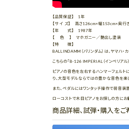
【品質保証】 1年
【サ イ ズ】 高さ126cm×幅153cm×奥行き
【年 式】 1987年
【 色 】 マホガニー／艶出し塗装
【特 徴】
BALLINDAMM（バリンダム）は、ヤマ
こちらの「B-126 IMPERIAL（インペ
ピアノの音色を左右するハンマーフェルトに
り、大型モデルならではの豊かな音色を楽
また、ペダルにはワンタッチ操作で弱音装置
ローコストで木目ピアノをお探しの方にお
商品詳細、試弾・購入をご