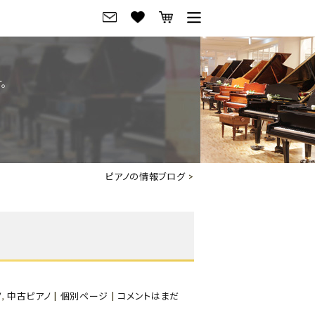
グ
ご来店・試弾予約
。
フレビュー
ご来店・ご試弾予約
のブランド紹介
ショールーム案内
の選び方
会社概要
ピアノの情報ブログ
>
お役立ち情報
会社概要
トーク
採用情報
アノ価格一覧
岡崎トップページ
東京トップページ
ノ
,
中古ピアノ
|
個別ページ
|
コメントはまだ
ピアノ買取ページ