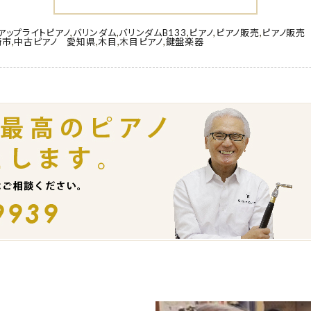
アップライトピアノ
,
バリンダム
,
バリンダムB133
,
ピアノ
,
ピアノ販売
,
ピアノ販売
崎市
,
中古ピアノ 愛知県
,
木目
,
木目ピアノ
,
鍵盤楽器