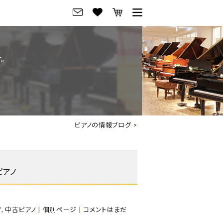
グ
ご来店・試弾予約
。
フレビュー
ご来店・ご試弾予約
のブランド紹介
ショールーム案内
の選び方
会社概要
ピアノの情報ブログ
>
お役立ち情報
会社概要
トーク
採用情報
ピアノ
アノ価格一覧
岡崎トップページ
東京トップページ
ノ
,
中古ピアノ
|
個別ページ
|
コメントはまだ
ピアノ買取ページ