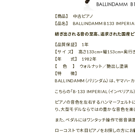
【商品】 中古ピアノ
【品名】 BALLINDAMM B133 IMPERIA
紡ぎ出される音の至高、追求された国産ピ
【品質保証】 1年
【サ イ ズ】 高さ133cm×幅153cm×奥行
【年 式】 1982年
【 色 】 ウォルナット／艶出し塗装
【特 徴】
BALLINDAMM（バリンダム）は、ヤマ
こちらの「B-133 IMPERIAL（インペ
ピアノの音色を左右するハンマーフェルトに
り、大型モデルならではの豊かな音色を楽
また、ペダルにはワンタッチ操作で弱音装置
ローコストで木目ピアノをお探しの方にお