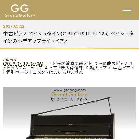
2019.05.12
中古ピアノ ベヒシュタイン(C.BECHSTEIN 12a) ベヒシュタ
インの小型アップライトピアノ
admin
(
2019.05.12 03:06
)
|
---ビデオ演奏で選ぶ♪
,
3.その他のピアノ
,
3.
トピックス&ニュース
,
4.ピアノ新入荷情報
,
5.輸入ピアノ
,
中古ピアノ
|
個別ページ
|
コメントはまだありません