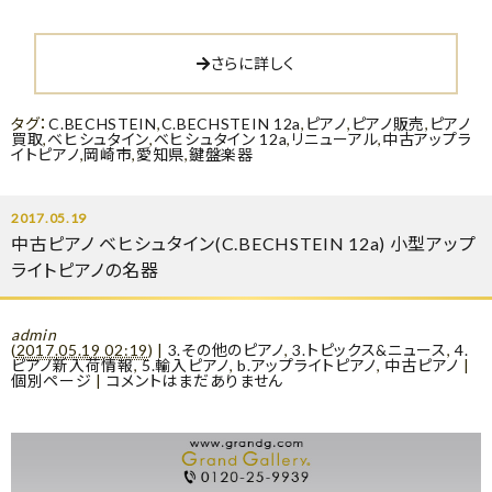
さらに詳しく
タグ：
C.BECHSTEIN
,
C.BECHSTEIN 12a
,
ピアノ
,
ピアノ販売
,
ピアノ
買取
,
ベヒシュタイン
,
ベヒシュタイン 12a
,
リニューアル
,
中古アップラ
イトピアノ
,
岡崎市
,
愛知県
,
鍵盤楽器
2017.05.19
中古ピアノ ベヒシュタイン(C.BECHSTEIN 12a) 小型アップ
ライトピアノの名器
admin
(
2017.05.19 02:19
)
|
3.その他のピアノ
,
3.トピックス&ニュース
,
4.
ピアノ新入荷情報
,
5.輸入ピアノ
,
b.アップライトピアノ
,
中古ピアノ
|
個別ページ
|
コメントはまだありません