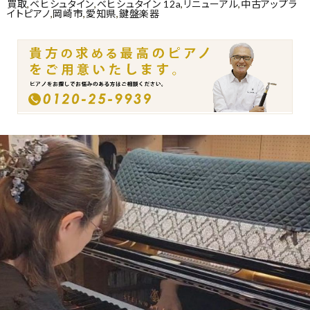
買取
,
ベヒシュタイン
,
ベヒシュタイン 12a
,
リニューアル
,
中古アップラ
イトピアノ
,
岡崎市
,
愛知県
,
鍵盤楽器