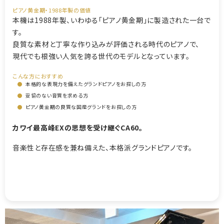
ピアノ黄金期・1988年製の価値
本機は1988年製、いわゆる「ピアノ黄金期」に製造された一台で
す。
良質な素材と丁寧な作り込みが評価される時代のピアノで、
現代でも根強い人気を誇る世代のモデルとなっています。
こんな方におすすめ
●
本格的な表現力を備えたグランドピアノをお探しの方
●
妥協のない音質を求める方
●
ピアノ黄金期の良質な国産グランドをお探しの方
カワイ最高峰EXの思想を受け継ぐCA60。
音楽性と存在感を兼ね備えた、本格派グランドピアノです。
【1898116】【国産中古GP】【カワイ CA60A】【カワイCA60A】
【KAWAI CA60A】【260115】