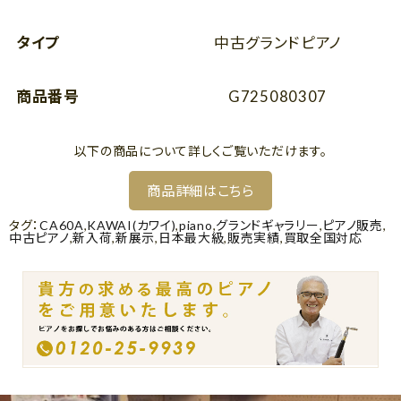
タイプ
中古グランドピアノ
商品番号
G725080307
以下の商品について詳しくご覧いただけます。
商品詳細はこちら
タグ：
CA60A
,
KAWAI(カワイ)
,
piano
,
グランドギャラリー
,
ピアノ販売
,
中古ピアノ
,
新入荷
,
新展示
,
日本最大級
,
販売実績
,
買取全国対応