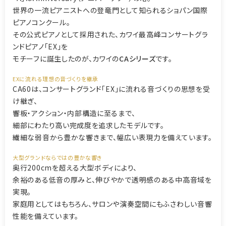
世界の一流ピアニストへの登竜門として知られるショパン国際
ピアノコンクール。
その公式ピアノとして採用された、カワイ最高峰コンサートグラ
ンドピアノ「EX」を
モチーフに誕生したのが、カワイの
CAシリーズ
です。
EXに流れる理想の音づくりを継承
CA60は、コンサートグランド「EX」に流れる音づくりの思想を受
け継ぎ、
響板・アクション・内部構造に至るまで、
細部にわたり高い完成度を追求したモデルです。
繊細な弱音から豊かな響きまで、幅広い表現力を備えています。
大型グランドならではの豊かな響き
奥行200cmを超える大型ボディにより、
余裕のある低音の厚みと、伸びやかで透明感のある中高音域を
実現。
家庭用としてはもちろん、サロンや演奏空間にもふさわしい音響
性能を備えています。