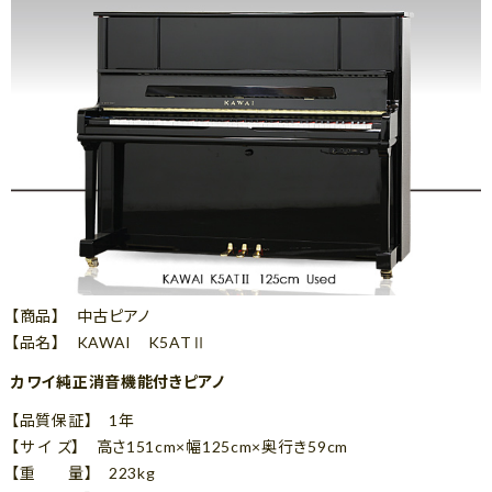
【商品】 中古ピアノ
【品名】 KAWAI K5ATⅡ
カワイ純正消音機能付きピアノ
【品質保証】 1年
【サ イ ズ】 高さ151cm×幅125cm×奥行き59cm
【重 量】 223kg