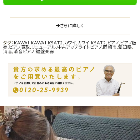
さらに詳しく
タグ：
KAWAI
,
KAWAI K5AT2
,
カワイ
,
カワイ K5AT2
,
ピアノ
,
ピアノ販
売
,
ピアノ買取
,
リニューアル
,
中古アップライトピアノ
,
岡崎市
,
愛知県
,
消音
,
消音ピアノ
,
鍵盤楽器