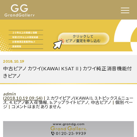
2018.10.19
中古ピアノ カワイ(KAWAI K5ATⅡ) カワイ純正消音機能付
きピアノ
admin
(
2018.10.19 09:54
)
|
2.カワイピアノ(KAWAI)
,
3.トピックス&ニュー
ス
,
4.ピアノ新入荷情報
,
b.アップライトピアノ
,
中古ピアノ
|
個別ペー
ジ
|
コメントはまだありません