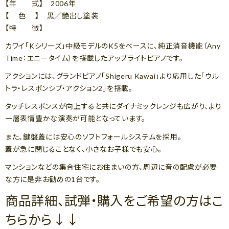
【年 式】 2006年
【 色 】 黒／艶出し塗装
【特 徴】
カワイ「Kシリーズ」中級モデルのK5をベースに、純正消音機能（Any
Time：エニータイム）を搭載したアップライトピアノです。
アクションには、グランドピアノ「Shigeru Kawai」より応用した「ウル
トラ・レスポンシブ・アクション2」を搭載。
タッチレスポンスが向上すると共にダイナミックレンジも広がり、より
一層表情豊かな演奏が可能となっています。
また、鍵盤蓋には安心のソフトフォールシステムを採用。
蓋が急に閉じることなく、小さなお子様でも安心。
マンションなどの集合住宅にお住まいの方、周辺に音の配慮が必要
な方に是非お勧めの1台です。
商品詳細、試弾・購入をご希望の方はこ
ちらから↓↓