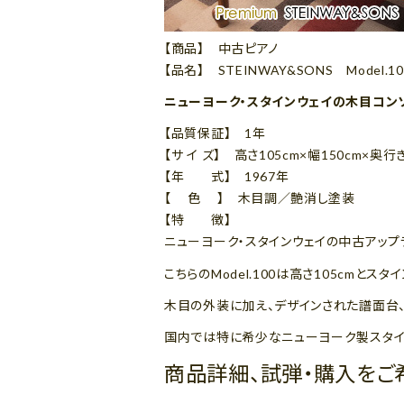
【商品】 中古ピアノ
【品名】 STEINWAY&SONS Model.10
ニューヨーク・スタインウェイの木目コン
【品質保証】 1年
【サ イ ズ】 高さ105cm×幅150cm×奥行
【年 式】 1967年
【 色 】 木目調／艶消し塗装
【特 徴】
ニューヨーク・スタインウェイの中古アップライ
こちらのModel.100は高さ105cm
木目の外装に加え、デザインされた譜面台
国内では特に希少なニューヨーク製スタイ
商品詳細、試弾・購入をご