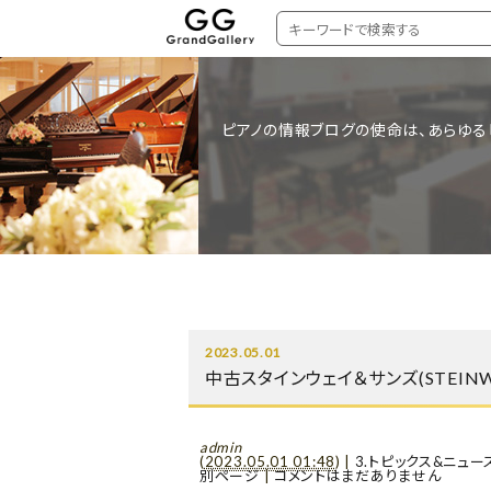
ピアノの情報ブログの使命は、あらゆる
2023.05.01
中古スタインウェイ＆サンズ(STEINW
admin
(
2023.05.01 01:48
)
|
3.トピックス&ニュー
別ページ
|
コメントはまだありません