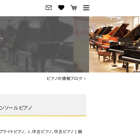
グ
ご来店・試弾予約
。
フレビュー
ご来店・ご試弾予約
のブランド紹介
ショールーム案内
の選び方
会社概要
ピアノの情報ブログ
>
お役立ち情報
会社概要
トーク
採用情報
目コンソールピアノ
アノ価格一覧
岡崎トップページ
東京トップページ
ップライトピアノ
,
ⅱ.中古ピアノ
,
中古ピアノ
|
個
ピアノ買取ページ