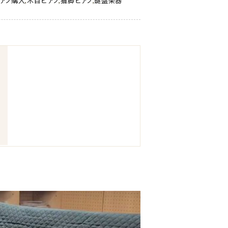
アノ購入
,
木目ピアノ
,
猫脚ピアノ
,
鍵盤楽器