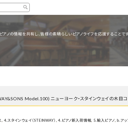
タイプ
ブランド
ブロ
ピアノの情報を共有し、皆様の素晴らしいピアノライフを応援することです
中古グランドピアノ
YAMAHA
スタッ
中古アップライトピアノ
KAWAI
ピアノ
輸入ピアノ
STEINWAY&SONS
ピアノ
ホワイトピアノ
BOSENDORFER
ピアノ
名作・コレクション
C.BECHSTEIN
ピアノ
新品ピアノ
BOSTON
AY&SONS Model.100) ニューヨーク・スタインウェイの木
新品ピ
コンサートグランドピアノ
DIAPASON
もっとみる
ス
,
4.スタインウェイ（STEINWAY）
,
4.ピアノ新入荷情報
,
5.輸入ピアノ
,
b.ア