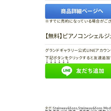
※すでに売約になっている場合がござ
【無料】ピアノコンシェル
グランドギャラリー公式LINEアカ
下記ボタンをクリックすると友達追加
↓↓↓↓↓↓
タグ：
Steinway&Sons
,
Steinway&Sons Mod