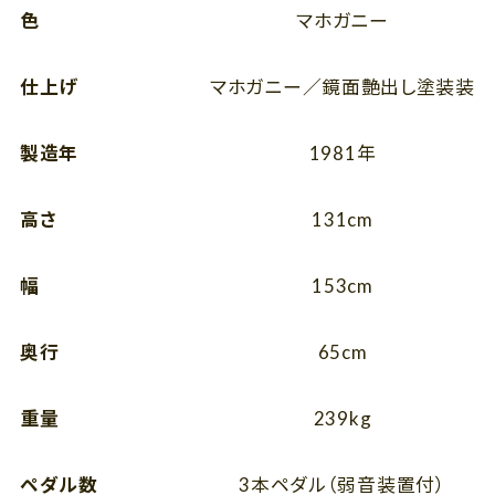
色
マホガニー
仕上げ
マホガニー／鏡面艶出し塗装装
製造年
1981年
高さ
131cm
幅
153cm
奥行
65cm
重量
239kg
ペダル数
3本ペダル（弱音装置付）