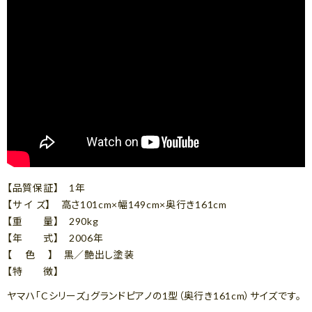
【品質保証】 1年
【サ イ ズ】 高さ101cm×幅149cm×奥行き161cm
【重 量】 290kg
【年 式】 2006年
【 色 】 黒／艶出し塗装
【特 徴】
ヤマハ「Cシリーズ」グランドピアノの1型（奥行き161cm）サイズです。