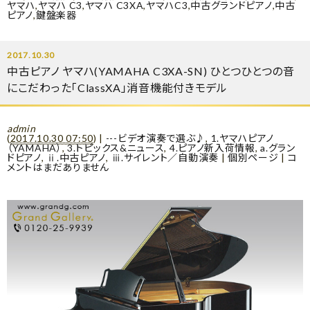
ヤマハ
,
ヤマハ C3
,
ヤマハ C3XA
,
ヤマハC3
,
中古グランドピアノ
,
中古
ピアノ
,
鍵盤楽器
2017.10.30
中古ピアノ ヤマハ(YAMAHA C3XA-SN) ひとつひとつの音
にこだわった「ClassXA」消音機能付きモデル
admin
(
2017.10.30 07:50
)
|
---ビデオ演奏で選ぶ♪
,
1.ヤマハピアノ
（YAMAHA）
,
3.トピックス&ニュース
,
4.ピアノ新入荷情報
,
a.グラン
ドピアノ
,
ⅱ.中古ピアノ
,
ⅲ.サイレント／自動演奏
|
個別ページ
|
コ
メントはまだありません