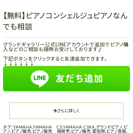
【無料】ピアノコンシェルジュピアノなん
でも相談
グランドギャラリー公式LINEアカウントで追加でピアノ購
入などのご相談も随時お受けしております♪
下記ボタンをクリックすると友達追加できます。
↓↓↓↓↓↓
さらに詳しく
タグ：
YAMAHA
,
YAMAHA C3
,
YAMAHA C3XA
,
グランドピアノ
,
ピ
アノ
,
ピアノ販売
,
ピアノ販売 岡崎市
,
ピアノ販売 愛知県
,
ピアノ買取
,