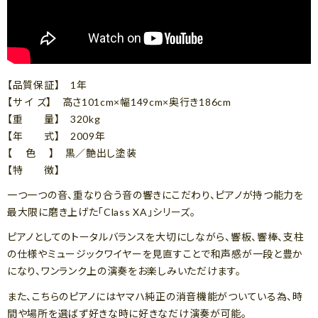
【品質保証】 1年
【サ イ ズ】 高さ101cm×幅149cm×奥行き186cm
【重 量】 320kg
【年 式】 2009年
【 色 】 黒／艶出し塗装
【特 徴】
一つ一つの音、重なり合う音の響きにこだわり、ピアノが持つ能力を
最大限に磨き上げた「Class XA」シリーズ。
ピアノとしてのトータルバランスを大切にしながら、響板、響棒、支柱
の仕様やミュージックワイヤーを見直すことで和声感が一段と豊か
になり、ワンランク上の演奏をお楽しみいただけます。
また、こちらのピアノにはヤマハ純正の消音機能がついている為、時
間や場所を選ばず好きな時に好きなだけ演奏が可能。