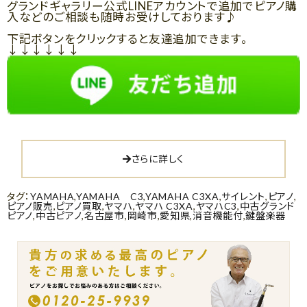
グランドギャラリー公式LINEアカウントで追加でピアノ購
入などのご相談も随時お受けしております♪
下記ボタンをクリックすると友達追加できます。
↓↓↓↓↓↓
さらに詳しく
タグ：
YAMAHA
,
YAMAHA C3
,
YAMAHA C3XA
,
サイレント
,
ピアノ
,
ピアノ販売
,
ピアノ買取
,
ヤマハ
,
ヤマハ C3XA
,
ヤマハC3
,
中古グランド
ピアノ
,
中古ピアノ
,
名古屋市
,
岡崎市
,
愛知県
,
消音機能付
,
鍵盤楽器