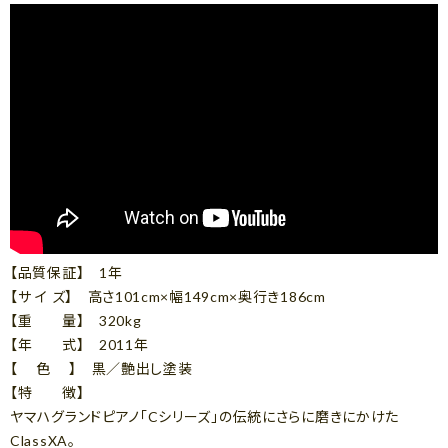
【品質保証】 1年
【サ イ ズ】 高さ101cm×幅149cm×奥行き186cm
【重 量】 320kg
【年 式】 2011年
【 色 】 黒／艶出し塗装
【特 徴】
ヤマハグランドピアノ「Cシリーズ」の伝統にさらに磨きにかけた
ClassXA。