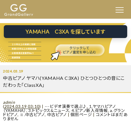
YAMAHA C3XA を探しています
2024.03.19
中古ピアノ ヤマハ(YAMAHA C3XA) ひとつひとつの音にこ
だわった「ClassXA」
admin
(
2024.03.19 03:10
)
|
---ビデオ演奏で選ぶ♪
,
1.ヤマハピアノ
（YAMAHA）
,
3.トピックス&ニュース
,
4.ピアノ新入荷情報
,
a.グラン
ドピアノ
,
ⅱ.中古ピアノ
,
中古ピアノ
|
個別ページ
|
コメントはまだあ
りません