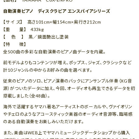
自動演奏ピアノ ディスクラビア エンスパイアシリーズ
【サ イ ズ】 高さ101cm×幅154cm×奥行き212cm
【重 量】 433kg
【 色 】 黒／鏡面艶出し塗装
【特 徴】
全500曲の多彩な自動演奏のピアノ曲データを内蔵。
前モデルよりもコンテンツが増え、ポップス、ジャズ、クラシックなど
計10ジャンルの中からお好みの曲を選べます。
従来のピアノのソロ、ピアノ演奏のバックにアンサンブル伴奏（XG音
源）がついたデータに加え、今回、オーディオも再生できるデータを初
搭載しました（全48曲）。
海外で活躍するヤマハ著名アーティストのボーカルや、ヴァイオリン
やチェロのようなアコースティック楽器のオーディオ音源等、臨場感
のある自動演奏をお楽しみいただけます。
また、楽曲はWEB上でヤマハミュージックデータショップから購入