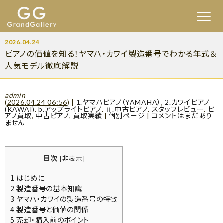
2026.04.24
ピアノの価値を知る！ヤマハ・カワイ製造番号でわかる年式＆
人気モデル徹底解説
admin
(
2026.04.24 06:56
)
|
1.ヤマハピアノ（YAMAHA）
,
2.カワイピアノ
(KAWAI)
,
b.アップライトピアノ
,
ⅱ.中古ピアノ
,
スタッフレビュー
,
ピ
アノ買取
,
中古ピアノ
,
買取実績
|
個別ページ
|
コメントはまだあり
ません
目次
[
非表示
]
1
はじめに
2
製造番号の基本知識
3
ヤマハ・カワイの製造番号の特徴
4
製造番号と価値の関係
5
売却・購入前のポイント