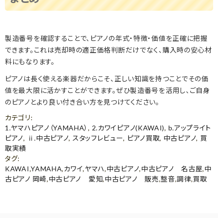
製造番号を確認することで、ピアノの年式・特徴・価値を正確に把握
できます。これは売却時の適正価格判断だけでなく、購入時の安心材
料にもなります。
ピアノは長く使える楽器だからこそ、正しい知識を持つことでその価
値を最大限に活かすことができます。ぜひ製造番号を活用し、ご自身
のピアノとより良い付き合い方を見つけてください。
カテゴリ
:
1.ヤマハピアノ（YAMAHA）
,
2.カワイピアノ(KAWAI)
,
b.アップライト
ピアノ
,
ⅱ.中古ピアノ
,
スタッフレビュー
,
ピアノ買取
,
中古ピアノ
,
買
取実績
タグ
:
KAWAI
,
YAMAHA
,
カワイ
,
ヤマハ
,
中古ピアノ
,
中古ピアノ 名古屋
,
中
古ピアノ 岡崎
,
中古ピアノ 愛知
,
中古ピアノ 販売
,
整音
,
調律
,
買取