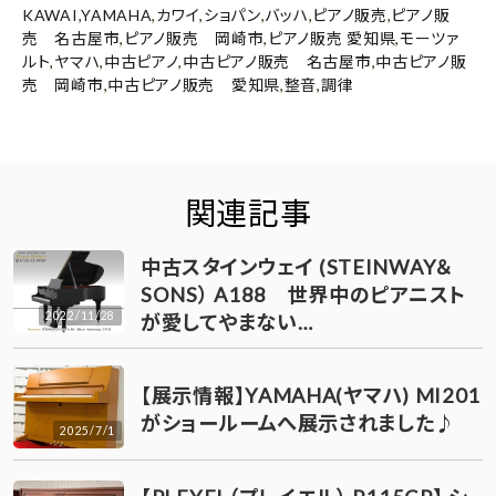
KAWAI
,
YAMAHA
,
カワイ
,
ショパン
,
バッハ
,
ピアノ販売
,
ピアノ販
売 名古屋市
,
ピアノ販売 岡崎市
,
ピアノ販売 愛知県
,
モーツァ
ルト
,
ヤマハ
,
中古ピアノ
,
中古ピアノ販売 名古屋市
,
中古ピアノ販
売 岡崎市
,
中古ピアノ販売 愛知県
,
整音
,
調律
関連記事
中古スタインウェイ (STEINWAY＆
SONS） A188 世界中のピアニスト
2022/11/28
が愛してやまない…
【展示情報】YAMAHA(ヤマハ) MI201
がショールームへ展示されました♪
2025/7/1