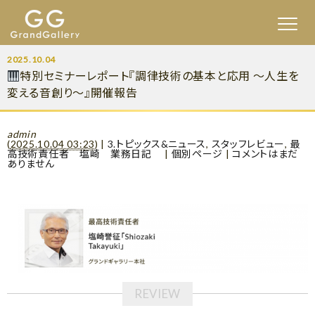
2025.10.04
特別セミナーレポート『調律技術の基本と応用 〜人生を
変える音創り〜』開催報告
admin
(
2025.10.04 03:23
)
|
3.トピックス&ニュース
,
スタッフレビュー
,
最
高技術責任者 塩崎 業務日記
|
個別ページ
|
コメントはまだ
ありません