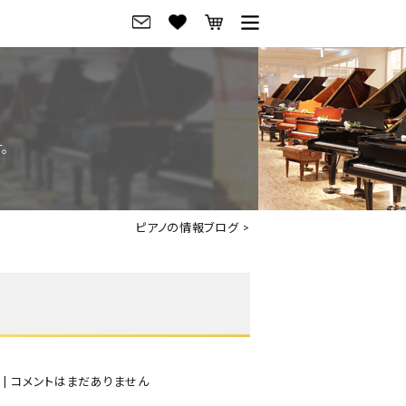
グ
ご来店・試弾予約
フレビュー
ご来店・ご試弾予約
。
のブランド紹介
ショールーム案内
の選び方
会社概要
ピアノの情報ブログ
>
お役立ち情報
会社概要
トーク
採用情報
アノ価格一覧
岡崎トップページ
東京トップページ
|
コメントはまだありません
ピアノ買取ページ