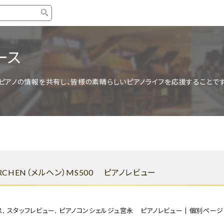
タイプ
ブランド
ブロ
ース
中古グランドピアノ
YAMAHA
スタッ
ピアノの情報を共有し、皆様の素晴らしいピアノライフを応援することです
中古アップライトピアノ
KAWAI
ピアノ
輸入ピアノ
STEINWAY&SONS
ピアノ
ホワイトピアノ
BOSENDORFER
ピアノ
名作・コレクション
C.BECHSTEIN
ピアノ
新品ピアノ
BOSTON
CHEN（メルヘン）MS500 ピアノレビュー
新品ピ
コンサートグランドピアノ
DIAPASON
もっとみる
ス
,
スタッフレビュー
,
ピアノコンシェルジュ宮永 ピアノレビュー
|
個別ページ