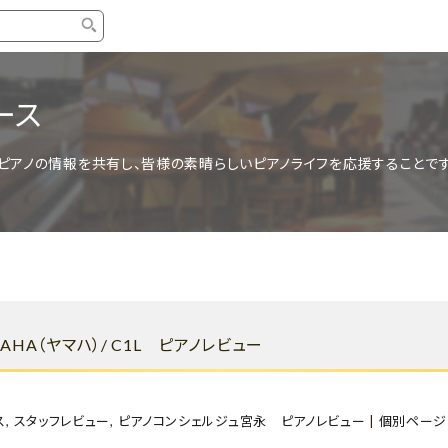
タイプ
ブランド
ブロ
ース
中古グランドピアノ
YAMAHA
スタッ
ピアノの情報を共有し、皆様の素晴らしいピアノライフを応援することです
中古アップライトピアノ
KAWAI
ピアノ
輸入ピアノ
STEINWAY&SONS
ピアノ
ホワイトピアノ
BOSENDORFER
ピアノ
名作・コレクション
C.BECHSTEIN
ピアノ
新品ピアノ
BOSTON
AHA（ヤマハ）/ C1L ピアノレビュー
新品ピ
コンサートグランドピアノ
DIAPASON
もっとみる
ス
,
スタッフレビュー
,
ピアノコンシェルジュ宮永 ピアノレビュー
|
個別ページ