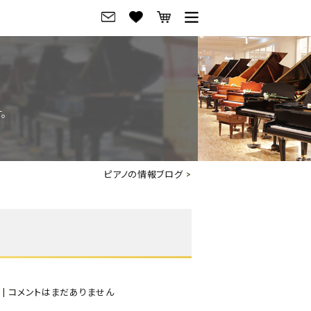
グ
ご来店・試弾予約
フレビュー
ご来店・ご試弾予約
。
のブランド紹介
ショールーム案内
の選び方
会社概要
ピアノの情報ブログ
>
お役立ち情報
会社概要
トーク
採用情報
アノ価格一覧
岡崎トップページ
東京トップページ
|
コメントはまだありません
ピアノ買取ページ