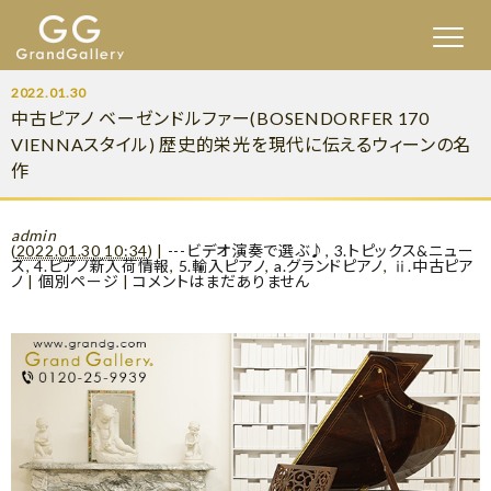
2022.01.30
中古ピアノ ベーゼンドルファー(BOSENDORFER 170
VIENNAスタイル) 歴史的栄光を現代に伝えるウィーンの名
作
admin
(
2022.01.30 10:34
)
|
---ビデオ演奏で選ぶ♪
,
3.トピックス&ニュー
ス
,
4.ピアノ新入荷情報
,
5.輸入ピアノ
,
a.グランドピアノ
,
ⅱ.中古ピア
ノ
|
個別ページ
|
コメントはまだありません