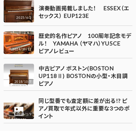
演奏動画掲載しました！ ESSEX（エ
セックス） EUP123E
2025/6/2
歴史的名作ピアノ 100周年記念モデ
ル！ YAMAHA （ヤマハ）YU5CE
2024/10/12
ピアノレビュー
中古ピアノ ボストン(BOSTON
UP118Ⅱ) BOSTONの小型・木目調
2018/10/7
ピアノ
同じ型番でも査定額に差が出る!? ピ
アノ買取で年式以外に重要な3つのポ
2026/1/9
イント