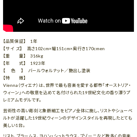
【品質保証】 1年
【サ イ ズ】 高さ102cm×幅151cm×奥行き170cmen
【重 量】 316kg
【年 式】 1923年
【 色 】 バールウォルナット／艶出し塗装
【特 徴】
Vienna（ヴィエナ）は、世界で最も音楽を愛する都市「オーストリア・
ウィーン」への敬意を込めて名付けられた19世紀文化の香り漂うプ
レミアムモデルです。
芸術性の高い彫刻と象嵌細工をピアノ全体に施し、リストやシューベ
ルトが活躍した19世紀ウィーンのデザインスタイルを再現したとても
美しい1台。
リスト、ブラームス、ヨハン・シュトラウス、ブゾーニなど数多くの音楽