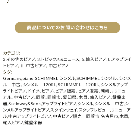
♪
商品についてのお問い合わせはこちら
カテゴリ
:
3.その他のピアノ
,
3.トピックス&ニュース
,
5.輸入ピアノ
,
b.アップライ
トピアノ
,
ⅱ.中古ピアノ
,
中古ピアノ
タグ
:
Germany
,
piano
,
SCHIMMEL シンメル
,
SCHIMMEL シンメル、シンメ
ル 中古、シンメル 120RI、SCHIMMEL 120RI、シンメルアップ
ライトピアノ、ドイツ、ピアノ、ピアノ販売、ピアノ販売、岡崎、、リニュー
アル、中古ピアノ、岡崎、岡崎市、愛知県、木目、輸入ピアノ、鍵盤楽
器
,
Steinway&Sons
,
アップライトピアノ
,
シンメル
,
シンメル 中古
,
シ
ンメルアップライトピアノ
,
スタインウェイ
,
スタッフレビュー
,
リニューア
ル
,
中古アップライトピアノ
,
中古ピアノ販売 岡崎市
,
名古屋市
,
木目
,
輸入ピアノ
,
鍵盤楽器