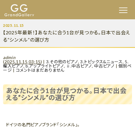
2025.11.15
【2025年最新！】あなたに合う1台が見つかる。日本で出会え
る“シンメル”の選び方
admin
(
2025.11.15 03:15
)
|
3.その他のピアノ
,
3.トピックス&ニュース
,
5.
輸入ピアノ
,
b.アップライトピアノ
,
ⅱ.中古ピアノ
,
中古ピアノ
|
個別ペ
ージ
|
コメントはまだありません
あなたに合う1台が見つかる。日本で出会
える“シンメル”の選び方
ドイツの名門ピアノブランド「シンメル」。