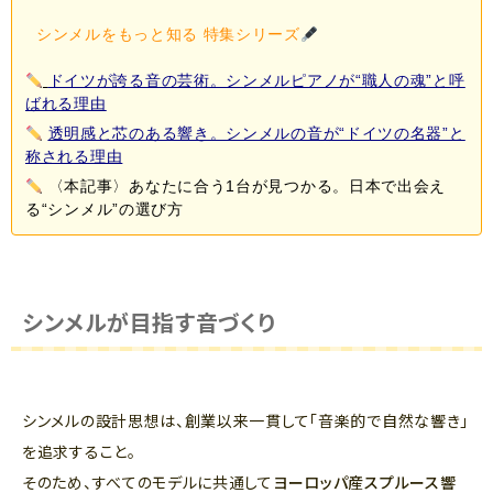
シンメルをもっと知る 特集シリーズ
ドイツが誇る音の芸術。シンメルピアノが“職人の魂”と呼
ばれる理由
透明感と芯のある響き。シンメルの音が“ドイツの名器”と
称される理由
〈本記事〉あなたに合う1台が見つかる。日本で出会え
る“シンメル”の選び方
シンメルが目指す音づくり
シンメルの設計思想は、創業以来一貫して「音楽的で自然な響き」
を追求すること。
そのため、すべてのモデルに共通して
ヨーロッパ産スプルース響