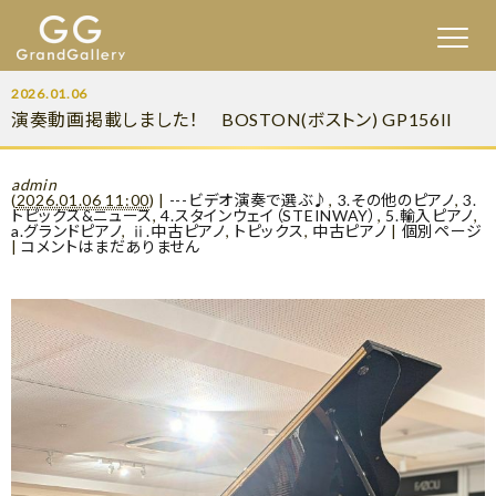
2026.01.06
演奏動画掲載しました！ BOSTON(ボストン) GP156II
admin
(
2026.01.06 11:00
)
|
---ビデオ演奏で選ぶ♪
,
3.その他のピアノ
,
3.
トピックス&ニュース
,
4.スタインウェイ（STEINWAY）
,
5.輸入ピアノ
,
a.グランドピアノ
,
ⅱ.中古ピアノ
,
トピックス
,
中古ピアノ
|
個別ページ
|
コメントはまだありません