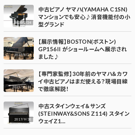
中古ピアノ ヤマハ(YAMAHA C1SN)
マンションでも安心♪消音機能付の小
2020/2/24
型グランド
【展示情報】BOSTON(ボストン)
GP156II がショールームへ展示され
2025/8/23
ました♪
【専門家監修】30年前のヤマハ＆カワ
イ中古ピアノはまだ使える？現場目線
2025/10/31
で徹底解説！
中古スタインウェイ＆サンズ
(STEINWAY&SONS Z114) スタイン
2017/9/30
ウェイZ1…