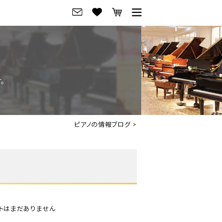
グ
ご来店・試弾予約
フレビュー
ご来店・ご試弾予約
。
のブランド紹介
ショールーム案内
の選び方
会社概要
ピアノの情報ブログ
>
お役立ち情報
会社概要
トーク
採用情報
アノ価格一覧
岡崎トップページ
東京トップページ
トはまだありません
ピアノ買取ページ