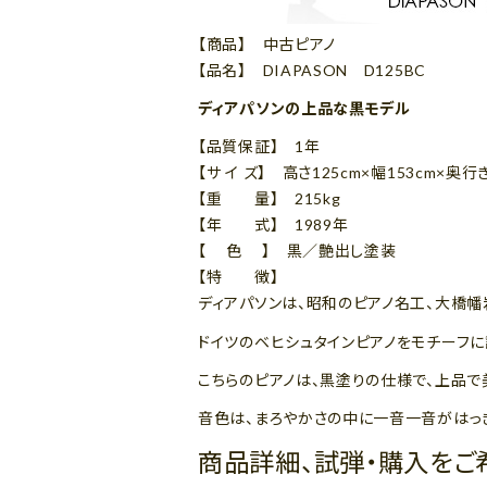
【商品】 中古ピアノ
【品名】 DIAPASON D125BC
ディアパソンの上品な黒モデル
【品質保証】 1年
【サ イ ズ】 高さ125cm×幅153cm×奥行
【重 量】 215kg
【年 式】 1989年
【 色 】 黒／艶出し塗装
【特 徴】
ディアパソンは、昭和のピアノ名工、大橋幡
ドイツのベヒシュタインピアノをモチーフに
こちらのピアノは、黒塗りの仕様で、上品で
音色は、まろやかさの中に一音一音がはっ
商品詳細、試弾・購入をご