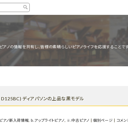
タイプ
ブランド
ブロ
中古グランドピアノ
YAMAHA
スタッ
ピアノの情報を共有し、皆様の素晴らしいピアノライフを応援することです
中古アップライトピアノ
KAWAI
ピアノ
輸入ピアノ
STEINWAY&SONS
ピアノ
ホワイトピアノ
BOSENDORFER
ピアノ
名作・コレクション
C.BECHSTEIN
ピアノ
新品ピアノ
BOSTON
N D125BC) ディアパソンの上品な黒モデル
新品ピ
コンサートグランドピアノ
DIAPASON
もっとみる
.ピアノ新入荷情報
,
b.アップライトピアノ
,
ⅱ.中古ピアノ
|
個別ページ
|
コメン