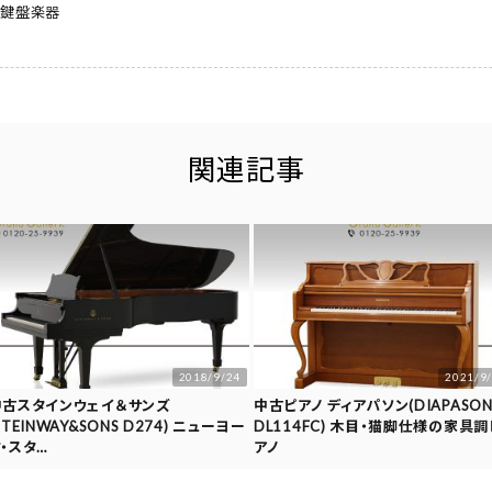
,
鍵盤楽器
関連記事
2018/9/24
2021/9
中古スタインウェイ＆サンズ
中古ピアノ ディアパソン(DIAPASO
STEINWAY&SONS D274) ニューヨー
DL114FC) 木目・猫脚仕様の家具調
・スタ…
アノ