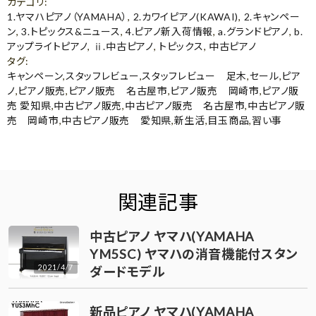
カテゴリ
:
1.ヤマハピアノ（YAMAHA）
,
2.カワイピアノ(KAWAI)
,
2.キャンペー
ン
,
3.トピックス&ニュース
,
4.ピアノ新入荷情報
,
a.グランドピアノ
,
b.
アップライトピアノ
,
ⅱ.中古ピアノ
,
トピックス
,
中古ピアノ
タグ
:
キャンペーン
,
スタッフレビュー
,
スタッフレビュー 足木
,
セール
,
ピア
ノ
,
ピアノ販売
,
ピアノ販売 名古屋市
,
ピアノ販売 岡崎市
,
ピアノ販
売 愛知県
,
中古ピアノ販売
,
中古ピアノ販売 名古屋市
,
中古ピアノ販
売 岡崎市
,
中古ピアノ販売 愛知県
,
新生活
,
目玉商品
,
習い事
関連記事
中古ピアノ ヤマハ(YAMAHA
YM5SC) ヤマハの消音機能付スタン
2021/4/7
ダードモデル
新品ピアノ ヤマハ(YAMAHA