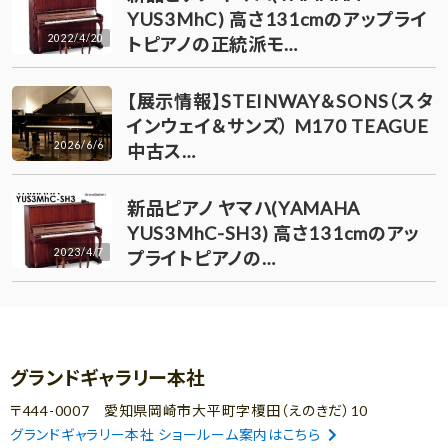
YUS3MhC) 高さ131cmのアップライ
2022/4/20
トピアノの正統派モ…
【展示情報】STEINWAY＆SONS（スタ
インウェイ＆サンズ） M170 TEAGUE
2026/6/6
中古ス…
新品ピアノ ヤマハ(YAMAHA
YUS3MhC-SH3) 高さ131cmのアッ
2023/4/7
プライトピアノの…
グランドギャラリー本社
〒444-0007 愛知県岡崎市大平町字榎田（えのきだ）10
グランドギャラリー本社 ショールーム案内はこちら