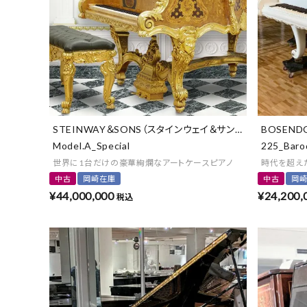
STEINWAY＆SONS（スタインウェイ＆サンズ）
BOSEN
Model.A_Special
225_Baro
世界に1台だけの豪華絢爛なアートケースピアノ
時代を超え
中古
岡崎在庫
中古
岡
¥
44,000,000
¥
24,200,
税込