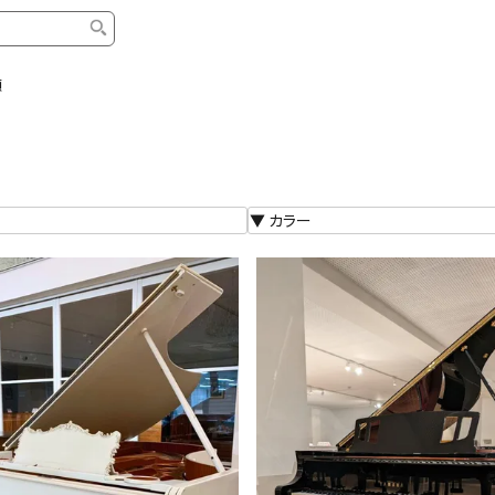
順
タイプ
ブランド
ブロ
中古グランドピアノ
YAMAHA
スタッ
中古アップライトピアノ
KAWAI
ピアノ
輸入ピアノ
STEINWAY&SONS
ピアノ
ホワイトピアノ
BOSENDORFER
ピアノ
名作・コレクション
C.BECHSTEIN
ピアノ
新品ピアノ
BOSTON
新品ピ
コンサートグランドピアノ
DIAPASON
ピアノ
もっとみる