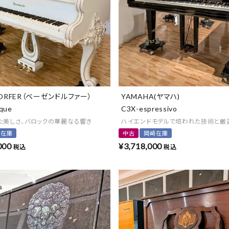
DORFER（ベーゼンドルファー）
YAMAHA(ヤマハ)
que
C3X-espressivo
た美しさ、バロックの華麗なる響き
ハイエンドモデルで培われた技術と厳
崎在庫
中古
岡崎在庫
000
¥
3,718,000
税込
税込