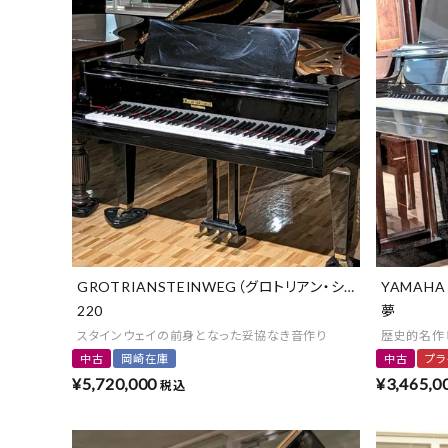
GROTRIANSTEINWEG（グロトリアン・シュタインヴェーク
YAMAHA
220
夢
スタインウェイの前身となった妥協なき音作り
歴史的名作ピ
中古
岡崎在庫
中古
プラ
¥
5,720,000
¥
3,465,0
税込