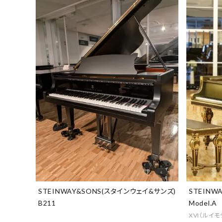
STEINWAY&SONS(スタインウェイ&サンズ)
STEINW
B211
Model.A
XVI（ルイ