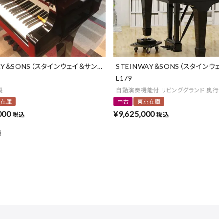
AY＆SONS（スタインウェイ＆サンズ）
STEINWAY＆SONS（スタインウ
L179
製
自動演奏機能付 リビンググランド 奥行1
京在庫
中古
東京在庫
000
¥
9,625,000
税込
税込
順