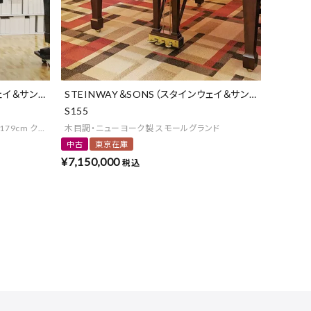
ェイ＆サンズ）
STEINWAY＆SONS（スタインウェイ＆サンズ）
S155
79cm クローム仕様 ローズウッド
木目調・ニューヨーク製 スモールグランド
中古
東京在庫
¥
7,150,000
税込