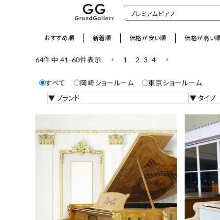
おすすめ順
新着順
価格が安い順
価格が高い
1
2
3
4
64
件中
41
-
60
件表示
すべて
岡崎ショールーム
東京ショールーム