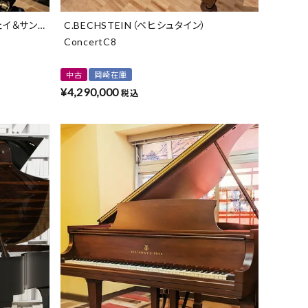
ェイ＆サンズ）
C.BECHSTEIN（ベヒシュタイン）
ConcertC8
中古
岡崎在庫
¥
4,290,000
税込