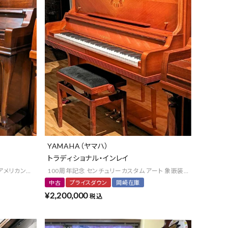
YAMAHA（ヤマハ）
トラディショナル・インレイ
ワン 最高級 中古
アメリカンウォルナット クラウンジュエル クラフトマンシップ 最高級 中古
100周年記念 センチュリーカスタム アート 象嵌装飾 アフリカン・
中古
プライスダウン
岡崎在庫
¥
2,200,000
税込