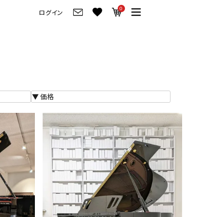
0
ログイン
グ
ご来店・試弾予約
フレビュー
ご来店・ご試弾予約
のブランド紹介
ショールーム案内
の選び方
会社情報
お役立ち情報
会社概要
トーク
採用情報
アノ価格一覧
岡崎トップページ
製品番号一覧
東京トップページ
ピアノ買取ページ