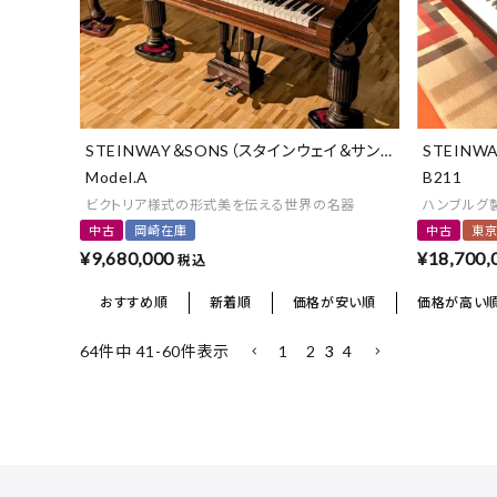
STEINWAY＆SONS（スタインウェイ＆サンズ）
STEINW
Model.A
B211
ビクトリア様式の形式美を伝える世界の名器
ハンブルグ
中古
岡崎在庫
中古
東
¥
9,680,000
¥
18,700,
税込
おすすめ順
新着順
価格が安い順
価格が高い
1
2
3
4
64
件中
41
-
60
件表示