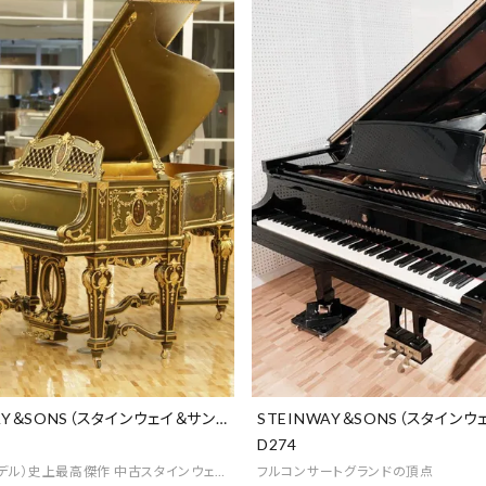
AY＆SONS（スタインウェイ＆サンズ）
STEINWAY＆SONS（スタインウ
D274
モデル）史上最高傑作 中古スタインウェイ ピアノの域を超えた唯一無二の芸術作品
フルコンサートグランドの頂点