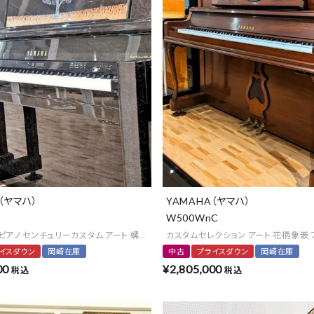
）
（ヤマハ）
YAMAHA（ヤマハ）
W500WnC
アノ センチュリーカスタム アート 螺鈿(ラデン）漆芸 バーズメープルアイ オンリー
カスタムセレクション アート 花柄象嵌 
イスダウン
岡崎在庫
中古
プライスダウン
岡崎在庫
00
¥
2,805,000
税込
税込