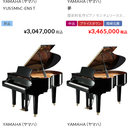
YAMAHA（ヤマハ）
YAMAHA（ヤマハ）
YUS5MhC-ENST
夢
歴史的名作ピアノ センチュリーカスタム 
新品
中古
プライスダウン
岡崎在庫
3,047,000
3,465,000
¥
¥
税込
税込
YAMAHA（ヤマハ）
YAMAHA（ヤマハ）