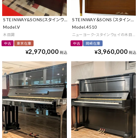
STEINWAY&SONS(スタインウェイ&サンズ)
STEINWAY＆SONS（スタインウェ
Model.V
Model.4510
木目調
ニューヨーク・スタインウェイの木目調
中古
東京在庫
中古
岡崎在庫
2,970,000
3,960,000
¥
¥
税込
税込