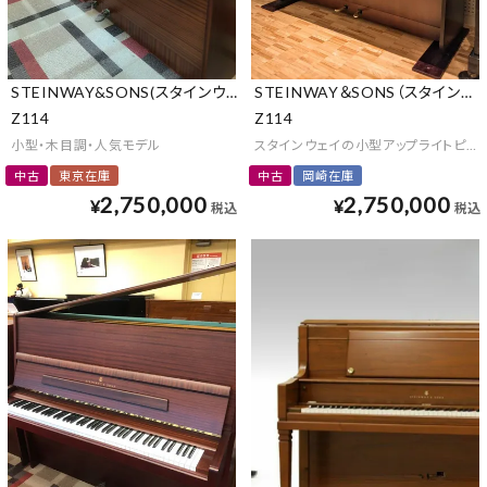
STEINWAY&SONS(スタインウェイ&サンズ)
STEINWAY＆SONS（スタインウ
Z114
Z114
小型・木目調・人気モデル
スタインウェイの小型アップライトピア
中古
東京在庫
中古
岡崎在庫
2,750,000
2,750,000
¥
¥
税込
税込