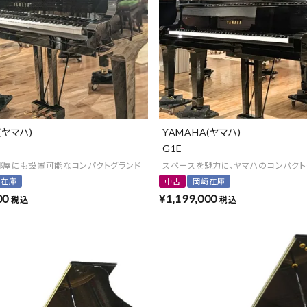
(ヤマハ)
YAMAHA(ヤマハ)
G1E
部屋にも設置可能なコンパクトグランド
スペースを魅力に、ヤマハのコンパクト
崎在庫
中古
岡崎在庫
00
¥
1,199,000
税込
税込