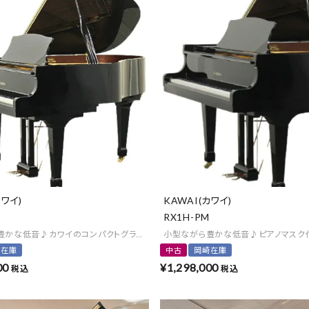
カワイ)
KAWAI(カワイ)
RX1H-PM
豊かな低音♪カワイのコンパクトグランド
小型ながら豊かな低音♪ピアノマスク
崎在庫
中古
岡崎在庫
00
¥
1,298,000
税込
税込