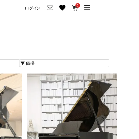
0
ログイン
グ
ご来店・試弾予約
フレビュー
ご来店・ご試弾予約
のブランド紹介
ショールーム案内
の選び方
会社情報
お役立ち情報
会社概要
トーク
採用情報
アノ価格一覧
岡崎トップページ
製品番号一覧
東京トップページ
ピアノ買取ページ