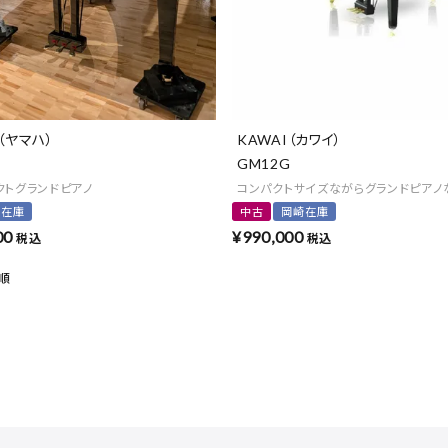
（ヤマハ）
KAWAI（カワイ）
GM12G
クトグランドピアノ
コンパクトサイズながらグランドピア
崎在庫
中古
岡崎在庫
00
¥
990,000
税込
税込
順