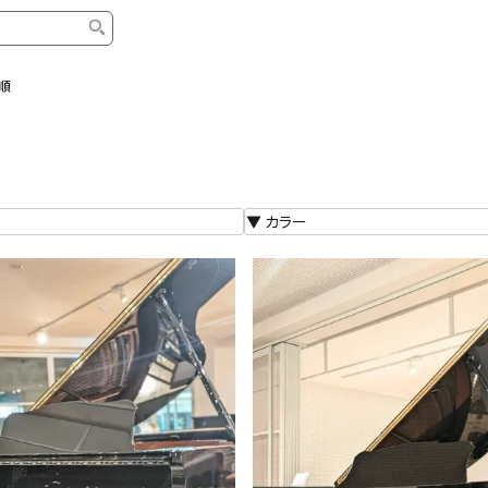
順
タイプ
ブランド
ブロ
中古グランドピアノ
YAMAHA
スタッ
中古アップライトピアノ
KAWAI
ピアノ
輸入ピアノ
STEINWAY&SONS
ピアノ
ホワイトピアノ
BOSENDORFER
ピアノ
名作・コレクション
C.BECHSTEIN
ピアノ
新品ピアノ
BOSTON
新品ピ
コンサートグランドピアノ
DIAPASON
ピアノ
もっとみる