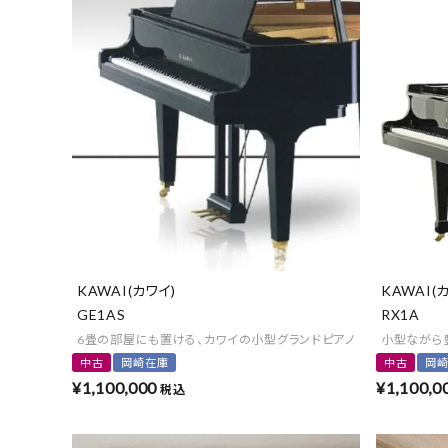
KAWAI(カワイ)
KAWAI(
GE1AS
RX1A
6畳の部屋にも置ける、カワイの小型グランドピアノ
小型ながら
中古
岡崎在庫
中古
岡
¥
1,100,000
¥
1,100,0
税込