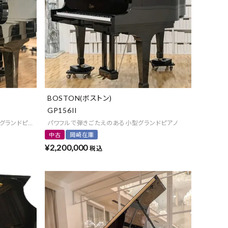
よくある質問-買取
BOSTON(ボストン)
GP156II
グランドピアノ
パワフルで弾きごたえのある小型グランドピアノ
中古
岡崎在庫
¥
2,200,000
税込