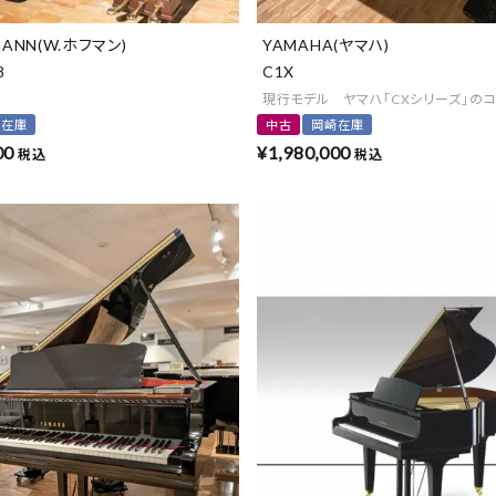
MANN(W.ホフマン)
YAMAHA(ヤマハ)
8
C1X
現行モデル ヤマハ「CXシリーズ」の
崎在庫
中古
岡崎在庫
00
¥
1,980,000
税込
税込