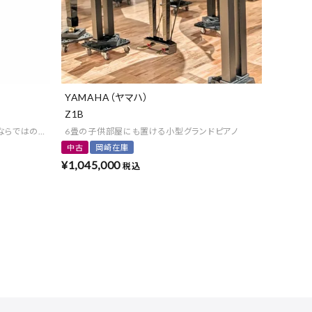
YAMAHA（ヤマハ）
Z1B
ノならではの魅力を堪能
6畳の子供部屋にも置ける小型グランドピアノ
中古
岡崎在庫
¥
1,045,000
税込