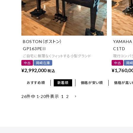
BOSTON（ボストン）
YAMAHA
GP163PEII
C1TD
ご自宅に無理なくフィットする小型グランド
現行コンパ
中古
岡崎在庫
中古
岡
¥
2,992,000
¥
1,760,0
税込
おすすめ順
新着順
価格が安い順
価格が高い
1
2
26
件中
1
-
20
件表示