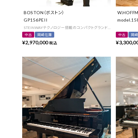
BOSTON（ボストン）
W.HOFF
GP156PEII
model.15
STEINWAYテクノロジー搭載のコンパクトグランドピアノ♪
中古
岡崎在庫
中古
岡
¥
2,970,000
¥
3,300,0
税込