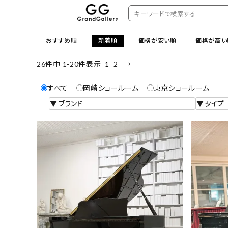
おすすめ順
新着順
価格が安い順
価格が高い
1
2
26
件中
1
-
20
件表示
すべて
岡崎ショールーム
東京ショールーム