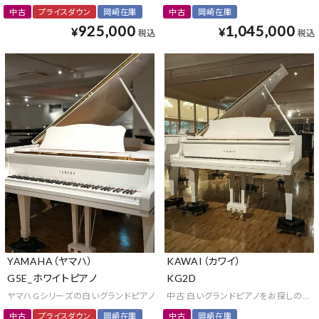
中古
プライスダウン
岡崎在庫
中古
岡崎在庫
925,000
1,045,000
¥
¥
税込
税込
YAMAHA（ヤマハ）
KAWAI（カワイ）
G5E_ホワイトピアノ
KG2D
ヤマハGシリーズの白いグランドピアノ
中古 白いグランドピアノをお探しの方
中古
プライスダウン
岡崎在庫
中古
岡崎在庫