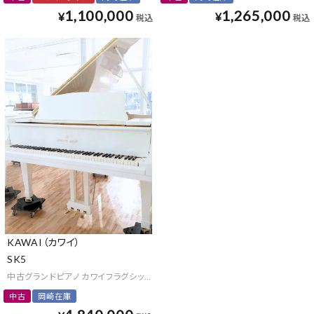
1,100,000
1,265,000
¥
¥
税込
税込
KAWAI（カワイ）
SK5
中古グランドピアノ カワイフラグシップモデル「Shigeru Kawai」
中古
岡崎在庫