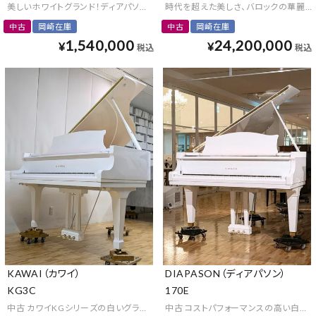
美しいホワイトグランド！ディアパソン奥行211cmモデル
時代を超えた美しさ、バロックの華麗な
中古
岡崎在庫
中古
岡崎在庫
1,540,000
24,200,000
¥
¥
税込
税込
KAWAI（カワイ）
DIAPASON（ディアパソン）
KG3C
170E
中古 カワイKGシリーズの白いグランドピアノ
中古 コストパフォーマンスの高い白いグ