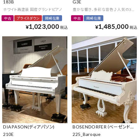
183B
G3E
ホワイト再塗装 国産グランドピアノ
豊かな響き、多彩な音色♪人気の3型の
中古
プライスダウン
岡崎在庫
中古
岡崎在庫
1,023,000
1,485,000
¥
¥
税込
税込
DIAPASON(ディアパソン)
BOSENDORFER（ベーゼンドルフ
210E
225_Baroque