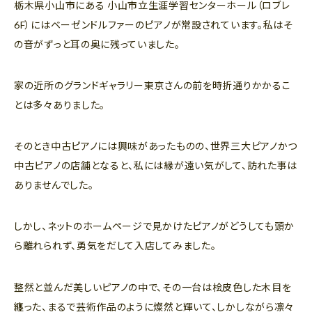
栃木県小山市にある 小山市立生涯学習センターホール（ロブレ
6F）にはベーゼンドルファーのピアノが常設されています。私はそ
の音がずっと耳の奥に残っていました。
家の近所のグランドギャラリー東京さんの前を時折通りかかるこ
とは多々ありました。
そのとき中古ピアノには興味があったものの、世界三大ピアノかつ
中古ピアノの店舗となると、私には縁が遠い気がして、訪れた事は
ありませんでした。
しかし、ネットのホームページで見かけたピアノがどうしても頭か
ら離れられず、勇気をだして入店してみました。
整然と並んだ美しいピアノの中で、その一台は桧皮色した木目を
纏った、まるで芸術作品のように燦然と輝いて、しかしながら凛々