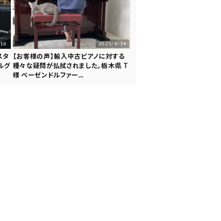
/16
2025/4/14
スタ
【お客様の声】輸入中古ピアノに対する
ルグ
種々な疑問が払拭されました。栃木県 T
様 ベーゼンドルファー…