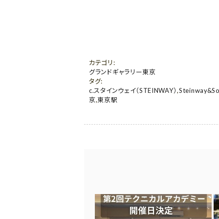
カテゴリ
:
グランドギャラリー東京
タグ
:
c.スタインウェイ（STEINWAY）
,
Steinway&S
京
,
東京駅