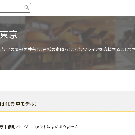
タイプ
ブランド
ブロ
ー東京
中古グランドピアノ
YAMAHA
スタッ
ピアノの情報を共有し、皆様の素晴らしいピアノライフを応援することです
中古アップライトピアノ
KAWAI
ピアノ
輸入ピアノ
STEINWAY&SONS
ピアノ
ホワイトピアノ
BOSENDORFER
ピアノ
名作・コレクション
C.BECHSTEIN
ピアノ
新品ピアノ
BOSTON
Z114【貴重モデル】
新品ピ
コンサートグランドピアノ
DIAPASON
もっとみる
京
|
個別ページ
|
コメントはまだありません