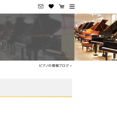
グ
ご来店・試弾予約
フレビュー
ご来店・ご試弾予約
。
のブランド紹介
ショールーム案内
の選び方
会社概要
ピアノの情報ブログ
>
お役立ち情報
会社概要
トーク
採用情報
アノ価格一覧
岡崎トップページ
東京トップページ
ピアノ買取ページ